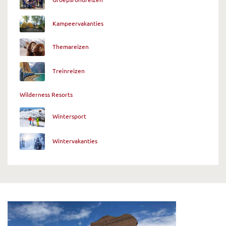
Kampeervakanties
Themareizen
Treinreizen
Wilderness Resorts
Wintersport
Wintervakanties