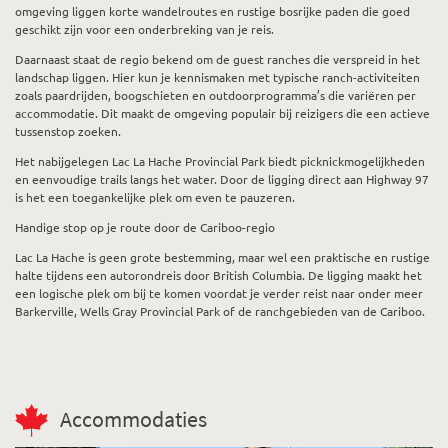
omgeving liggen korte wandelroutes en rustige bosrijke paden die goed
geschikt zijn voor een onderbreking van je reis.
Daarnaast staat de regio bekend om de guest ranches die verspreid in het
landschap liggen. Hier kun je kennismaken met typische ranch-activiteiten
zoals paardrijden, boogschieten en outdoorprogramma’s die variëren per
accommodatie. Dit maakt de omgeving populair bij reizigers die een actieve
tussenstop zoeken.
Het nabijgelegen Lac La Hache Provincial Park biedt picknickmogelijkheden
en eenvoudige trails langs het water. Door de ligging direct aan Highway 97
is het een toegankelijke plek om even te pauzeren.
Handige stop op je route door de Cariboo-regio
Lac La Hache is geen grote bestemming, maar wel een praktische en rustige
halte tijdens een autorondreis door British Columbia. De ligging maakt het
een logische plek om bij te komen voordat je verder reist naar onder meer
Barkerville, Wells Gray Provincial Park of de ranchgebieden van de Cariboo.
Accommodaties