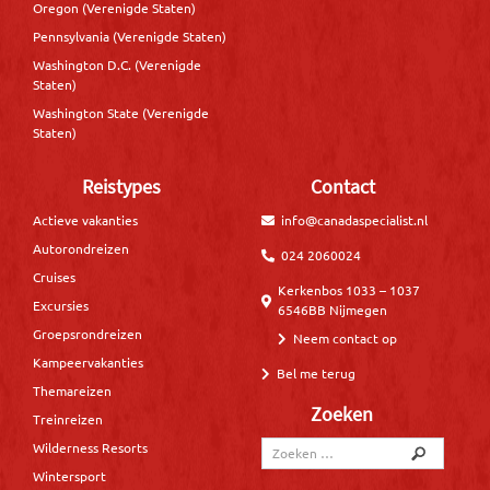
Oregon (Verenigde Staten)
Pennsylvania (Verenigde Staten)
Washington D.C. (Verenigde
Staten)
Washington State (Verenigde
Staten)
Reistypes
Contact
Actieve vakanties
info@canadaspecialist.nl
Autorondreizen
024 2060024
Cruises
Kerkenbos 1033 – 1037
Excursies
6546BB Nijmegen
Groepsrondreizen
Neem contact op
Kampeervakanties
Bel me terug
Themareizen
Zoeken
Treinreizen
Wilderness Resorts
Wintersport