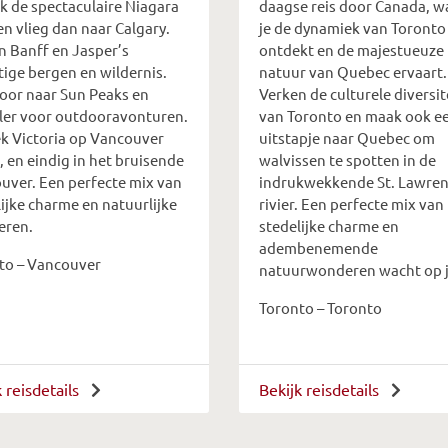
k de spectaculaire Niagara
daagse reis door Canada, w
 en vlieg dan naar Calgary.
je de dynamiek van Toronto
n Banff en Jasper’s
ontdekt en de majestueuze
tige bergen en wildernis.
natuur van Quebec ervaart.
door naar Sun Peaks en
Verken de culturele diversit
ler voor outdooravonturen.
van Toronto en maak ook e
k Victoria op Vancouver
uitstapje naar Quebec om
, en eindig in het bruisende
walvissen te spotten in de
uver. Een perfecte mix van
indrukwekkende St. Lawren
ijke charme en natuurlijke
rivier. Een perfecte mix van
eren.
stedelijke charme en
adembenemende
to – Vancouver
natuurwonderen wacht op j
Toronto – Toronto
k reisdetails
Bekijk reisdetails