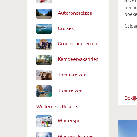
deze 
per bu
Autorondreizen
boeke
Calga
Cruises
Groepsrondreizen
Kampeervakanties
Themareizen
Treinreizen
Bekij
Wilderness Resorts
Wintersport
Wintervakanties