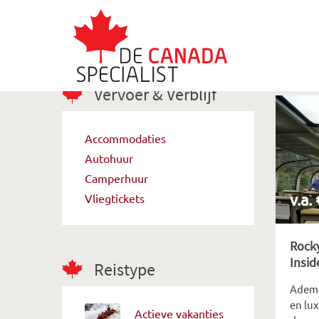
Vervoer & Verblijf
Accommodaties
Autohuur
Camperhuur
v.a.
Vliegtickets
Rocky
Insid
Reistype
Adem
en lu
Actieve vakanties