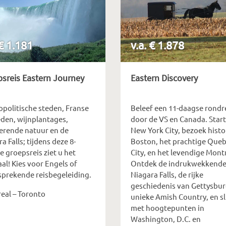
 € 1.181
v.a. € 1.878
sreis Eastern Journey
Eastern Discovery
politische steden, Franse
Beleef een 11-daagse rondr
eden, wijnplantages,
door de VS en Canada. Start
terende natuur en de
New York City, bezoek histo
a Falls; tijdens deze 8-
Boston, het prachtige Que
 groepsreis ziet u het
City, en het levendige Montr
al! Kies voor Engels of
Ontdek de indrukwekkend
sprekende reisbegeleiding.
Niagara Falls, de rijke
geschiedenis van Gettysbur
eal – Toronto
unieke Amish Country, en sl
met hoogtepunten in
Washington, D.C. en