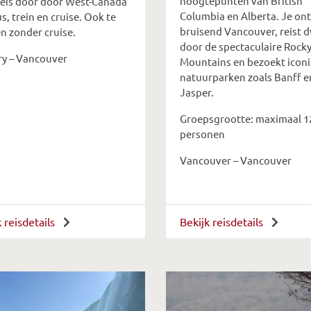
hoogtepunten van British
reis door door West-Canada
Columbia en Alberta. Je on
s, trein en cruise. Ook te
bruisend Vancouver, reist 
n zonder cruise.
door de spectaculaire Rock
ry – Vancouver
Mountains en bezoekt icon
natuurparken zoals Banff e
Jasper.
Groepsgrootte: maximaal 1
personen
Vancouver – Vancouver
k reisdetails
Bekijk reisdetails