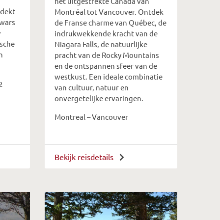
het uitgestrekte Canada van
tdekt
Montréal tot Vancouver. Ontdek
dwars
de Franse charme van Québec, de
y
indrukwekkende kracht van de
ische
Niagara Falls, de natuurlijke
n
pracht van de Rocky Mountains
en de ontspannen sfeer van de
westkust. Een ideale combinatie
2
van cultuur, natuur en
onvergetelijke ervaringen.
Montreal – Vancouver
Bekijk reisdetails