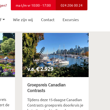
agen?
ma t/m vr 10:00 - 17:00
024 206 00 24
f
Wie zijn wij
Contact
Excursies
v.a. € 2.929
Groepsreis Canadian
Contrasts
reis
Tijdens deze 15-daagse Canadian
ert de
Contrasts groepsreis doorkruis je