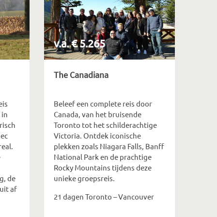
v.a. € 5.265
The Canadiana
eis
Beleef een complete reis door
 in
Canada, van het bruisende
risch
Toronto tot het schilderachtige
bec
Victoria. Ontdek iconische
eal.
plekken zoals Niagara Falls, Banff
e
National Park en de prachtige
Rocky Mountains tijdens deze
g, de
unieke groepsreis.
uit af
21 dagen Toronto – Vancouver