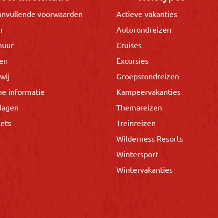
nvullende voorwaarden
Actieve vakanties
r
Autorondreizen
huur
Cruises
gen
Excursies
wij
Groepsrondreizen
he informatie
Kampeervakanties
lagen
Themareizen
kets
Treinreizen
Wilderness Resorts
Wintersport
Wintervakanties