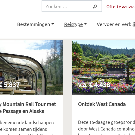
Offerte aanvr
Bestemmingen
Reistype
Vervoer en verblij
 € 5.837
v.a. € 4.438
 Mountain Rail Tour met
Ontdek West Canada
e Passage en Alaska
Deze 15-daagse groepsrond
benemende landschappen
door West-Canada combine
xe komen samen tijdens