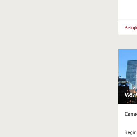
Bekij
v.a.
Canad
Begin