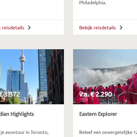
Philadelphia.
k reisdetails
Bekijk reisdetails
 € 3.372
v.a. € 2.290
ian Highlights
Eastern Explorer
 je avontuur in Toronto,
Beleef een onvergetelijke 1