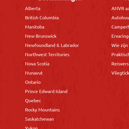
Alberta
ANVR aa
British Columbia
Autohuu
Manitoba
Camper
New Brunswick
Ervarin
Newfoundland & Labrador
Wie zijn 
Northwest Territories
Praktisc
Nova Scotia
Reisvers
Nunavut
Vliegtic
Ontario
Prince Edward Island
Quebec
Rocky Mountains
Saskatchewan
Yukon