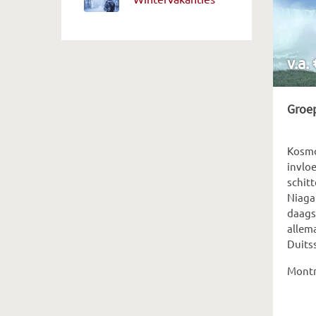
v.a.
Groep
Kosmo
invlo
schit
Niagar
daagse
allema
Duits
Montr