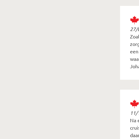
27/
Zoal
zor
een
waa
Joh
11/
Na 
cru
daa