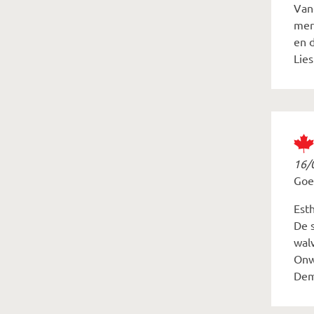
Van
mer
en d
Lies
16/
Goe
Esth
De 
walv
Onw
Dem