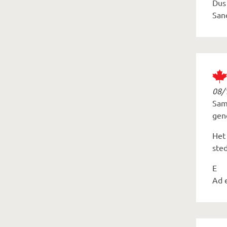
Dus
San
08/
Sam
gen
Het 
ste
E
Ad 