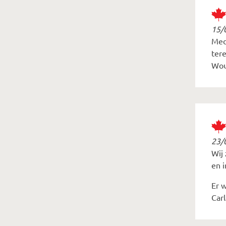
15/
Mede
tere
Wou
23/
Wij
en 
Er 
Carl