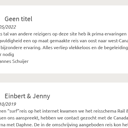
Geen titel
05/2022
s tal van andere reizigers op deze site heb ik prima ervaringen
gvuldigheid een op maat gemaakte reis van oost naar west-Can
 bijzondere ervaring. Alles verliep vlekkeloos en de begeleidi
r nodig
annes Schuijer
Einbert & Jenny
10/2019
een “surf”reis op het internet kwamen we het reisschema Rail &
isen ons aanspreekt, hebben we contact gezocht met de Canada S
rna met Daphne. De in de omschrijving aangeboden reis kon h