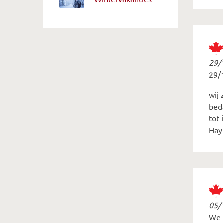
29/
29/
wij 
beda
tot 
Hay
05/
We 