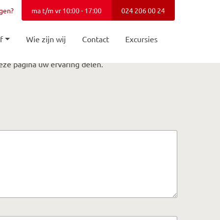
agen?
ma t/m vr 10:00 - 17:00
024 206 00 24
f
Wie zijn wij
Contact
Excursies
eze pagina uw ervaring delen.