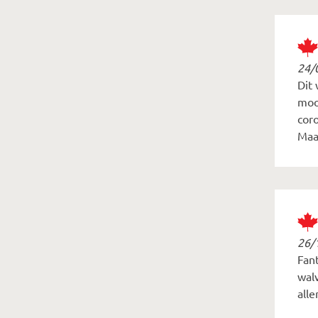
24/
Dit 
moo
coro
Maa
26/
Fant
wal
all