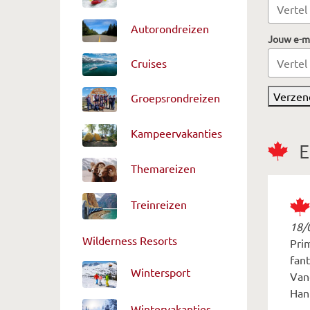
Autorondreizen
Jouw e-m
Cruises
Verzen
Groepsrondreizen
Kampeervakanties
E
Themareizen
Treinreizen
18/
Wilderness Resorts
Pri
fan
Wintersport
Vanc
Han
Wintervakanties