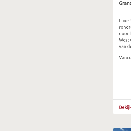
Grand
Luxe 
rondre
door 
West-
van de
Vanco
Bekij