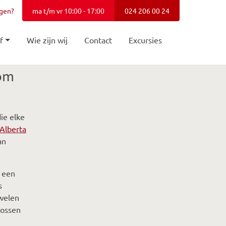
agen?
ma t/m vr 10:00 - 17:00
024 206 00 24
f
Wie zijn wij
Contact
Excursies
 om
ie elke
Alberta
an
r een
s
uwelen
bossen