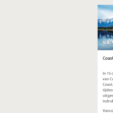
v.a.
Coast
In 15 
van C
Coast.
tijdz
uitges
indru
Vancou