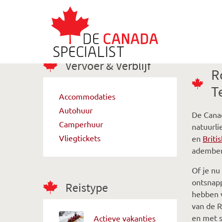
Vervoer & Verblijf
R
T
Accommodaties
Autohuur
De Cana
Camperhuur
natuurli
Vliegtickets
en
Briti
ademben
Of je nu
ontsnapp
Reistype
hebben v
van de R
en met s
Actieve vakanties