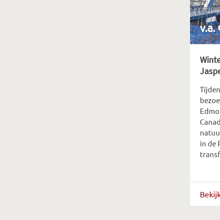
v.a.
Wint
Jasp
Tijden
bezoe
Edmon
Canad
natuu
in de 
transf
Bekij