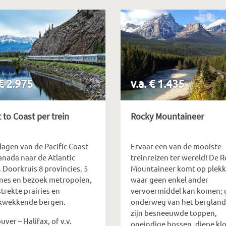
 € 2.975
v.a. € 1.435
 to Coast per trein
Rocky Mountaineer
dagen van de Pacific Coast
Ervaar een van de mooiste
anada naar de Atlantic
treinreizen ter wereld! De 
 Doorkruis 8 provincies, 5
Mountaineer komt op plek
ones en bezoek metropolen,
waar geen enkel ander
trekte prairies en
vervoermiddel kan komen; 
kwekkende bergen.
onderweg van het bergland
zijn besneeuwde toppen,
ver – Halifax, of v.v.
oneindige bossen, diepe kl