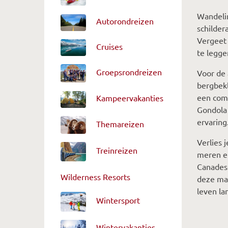
Wandelin
Autorondreizen
schilder
Vergeet
Cruises
te legge
Groepsrondreizen
Voor de 
bergbekl
een comf
Kampeervakanties
Gondola
ervaring
Themareizen
Verlies 
Treinreizen
meren en
Canadese
Wilderness Resorts
deze mag
leven l
Wintersport
Wintervakanties