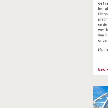
de Fr
indru
Niagar
prach
en de
westk
van c
onver
Montr
Bekij