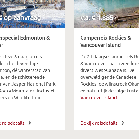
 € op aanvraag
v.a. € 1.885
erspecial Edmonton &
Camperreis Rockies &
er
Vancouver Island
s deze 8-daagse reis
De 21-daagse camperreis Ro
kt u het levendige
& Vancouver laat u zien hoe
ton, dé winterstad van
divers West-Canada is. De
a, en de schitterende
overweldigende Canadese
r van Jasper National Park
Rockies, de wijnstreek Oka
Rocky Mountains. Inclusief
en natuurlijk de ruige kust
ers en Wildlife Tour.
Vancouver Island.
k reisdetails
Bekijk reisdetails