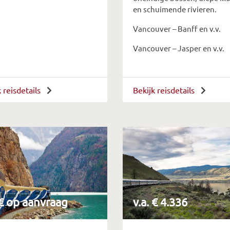
en schuimende rivieren.
Vancouver – Banff en v.v.
Vancouver – Jasper en v.v.
k reisdetails
Bekijk reisdetails
 € op aanvraag
v.a. € 4.336