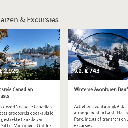
eizen & Excursies
 € 2.929
v.a. € 743
psreis Canadian
Winterse Avonturen Banf
asts
Actief en avontuurlijk 6-da
ns deze 15-daagse Canadian
arrangement in Banff Natio
asts groepsreis doorkruis je
Park, inclusief transfers en 
itgestrekte Canada van
excursies.
éal tot Vancouver. Ontdek