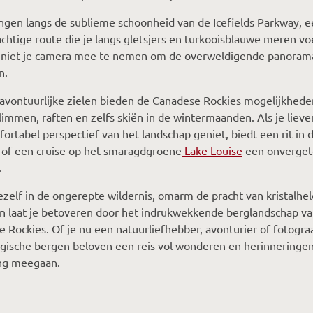
gen langs de sublieme schoonheid van de Icefields Parkway, 
achtige route die je langs gletsjers en turkooisblauwe meren vo
 niet je camera mee te nemen om de overweldigende panorama
n.
avontuurlijke zielen bieden de Canadese Rockies mogelijkhede
immen, raften en zelfs skiën in de wintermaanden. Als je lieve
ortabel perspectief van het landschap geniet, biedt een rit in 
 of een cruise op het smaragdgroene
Lake Louise
een onvergete
.
jezelf in de ongerepte wildernis, omarm de pracht van kristalhe
 laat je betoveren door het indrukwekkende berglandschap va
 Rockies. Of je nu een natuurliefhebber, avonturier of fotogra
ische bergen beloven een reis vol wonderen en herinneringen
ang meegaan.