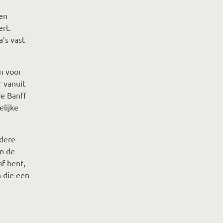
een
ert.
’s vast
n voor
r vanuit
de Banff
lijke
ldere
n de
af bent,
 die een