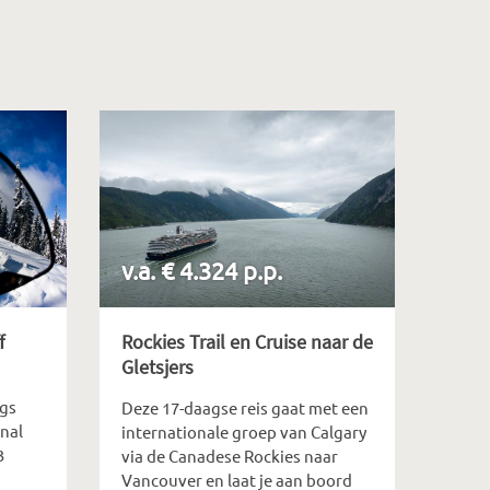
v.a. € 4.324 p.p.
f
Rockies Trail en Cruise naar de
Gletsjers
ags
Deze 17-daagse reis gaat met een
nal
internationale groep van Calgary
3
via de Canadese Rockies naar
Vancouver en laat je aan boord