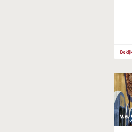
Bekij
v.a.