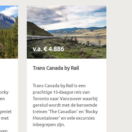
v.a. € 4.886
Trans Canada by Rail
Trans Canada by Rail is een
Rocky
prachtige 15-daagse reis van
ken
Toronto naar Vancouver waarbij
gereisd wordt met de beroemde
geniet
treinen ‘The Canadian’ en ‘Rocky
 met
Mountaineer’ en vele excursies
inbegrepen zijn.
oven