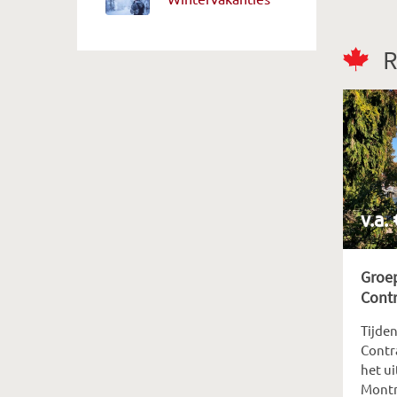
R
v.a.
Groe
Contr
Tijde
Contr
het u
Montr