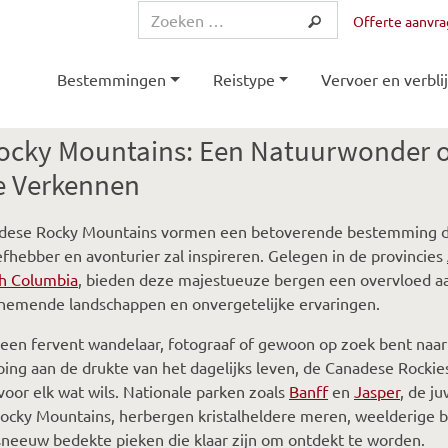
Offerte aanvr
Bestemmingen
Reistype
Vervoer en verblij
ocky Mountains: Een Natuurwonder
e Verkennen
dese Rocky Mountains vormen een betoverende bestemming d
efhebber en avonturier zal inspireren. Gelegen in de provincies
sh Columbia
, bieden deze majestueuze bergen een overvloed a
emende landschappen en onvergetelijke ervaringen.
 een fervent wandelaar, fotograaf of gewoon op zoek bent naa
ing aan de drukte van het dagelijks leven, de Canadese Rockie
oor elk wat wils. Nationale parken zoals
Banff
en
Jasper
, de j
ocky Mountains, herbergen kristalheldere meren, weelderige 
neeuw bedekte pieken die klaar zijn om ontdekt te worden.