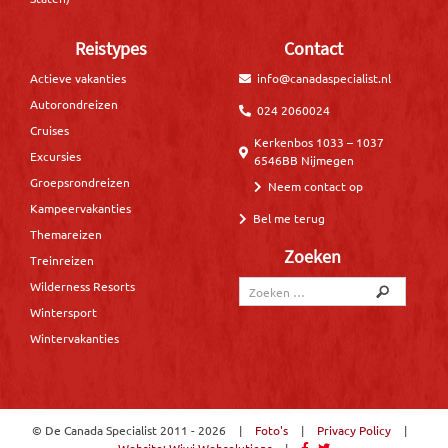
Reistypes
Contact
Actieve vakanties
info@canadaspecialist.nl
Autorondreizen
024 2060024
Cruises
Kerkenbos 1033 – 1037
Excursies
6546BB Nijmegen
Groepsrondreizen
Neem contact op
Kampeervakanties
Bel me terug
Themareizen
Zoeken
Treinreizen
Wilderness Resorts
Wintersport
Wintervakanties
© De Canada Specialist
2011 - 2026
|
Foto's
|
Privacy Policy
|