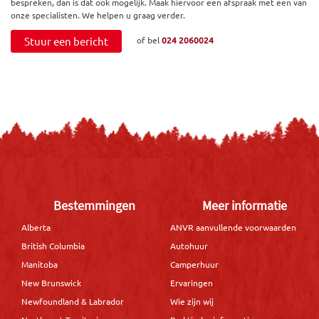
bespreken, dan is dat ook mogelijk. Maak hiervoor een afspraak met een van
onze specialisten. We helpen u graag verder.
Stuur een bericht
of bel
024 2060024
Bestemmingen
Meer informatie
Alberta
ANVR aanvullende voorwaarden
British Columbia
Autohuur
Manitoba
Camperhuur
New Brunswick
Ervaringen
Newfoundland & Labrador
Wie zijn wij