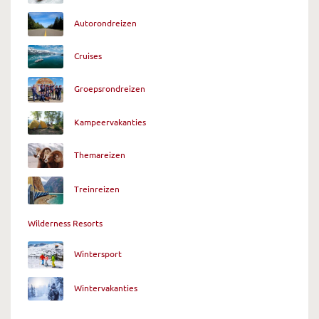
Autorondreizen
Cruises
Groepsrondreizen
Kampeervakanties
Themareizen
Treinreizen
Wilderness Resorts
Wintersport
Wintervakanties