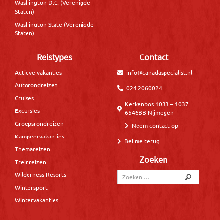
Washington D.C. (Verenigde
Staten)
Washington State (Verenigde
Staten)
Reistypes
Contact
Actieve vakanties
info@canadaspecialist.nl
Autorondreizen
024 2060024
Cruises
Kerkenbos 1033 – 1037
Excursies
6546BB Nijmegen
Groepsrondreizen
Neem contact op
Kampeervakanties
Bel me terug
Themareizen
Zoeken
Treinreizen
Wilderness Resorts
Wintersport
Wintervakanties