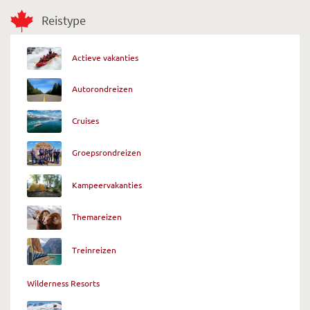
Reistype
Actieve vakanties
Autorondreizen
Cruises
Groepsrondreizen
Kampeervakanties
Themareizen
Treinreizen
Wilderness Resorts