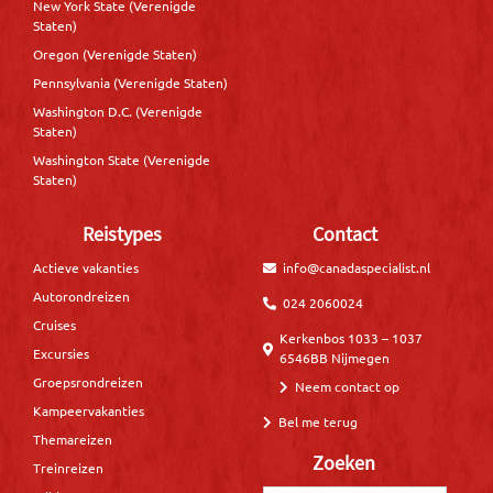
New York State (Verenigde
Staten)
Oregon (Verenigde Staten)
Pennsylvania (Verenigde Staten)
Washington D.C. (Verenigde
Staten)
Washington State (Verenigde
Staten)
Reistypes
Contact
Actieve vakanties
info@canadaspecialist.nl
Autorondreizen
024 2060024
Cruises
Kerkenbos 1033 – 1037
Excursies
6546BB Nijmegen
Groepsrondreizen
Neem contact op
Kampeervakanties
Bel me terug
Themareizen
Zoeken
Treinreizen