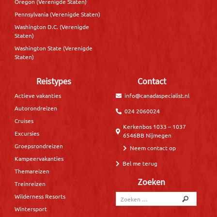
Oregon (Verenigde Staten)
Pennsylvania (Verenigde Staten)
Washington D.C. (Verenigde
Staten)
Washington State (Verenigde
Staten)
Reistypes
Contact
Actieve vakanties
info@canadaspecialist.nl
Autorondreizen
024 2060024
Cruises
Kerkenbos 1033 – 1037
Excursies
6546BB Nijmegen
Groepsrondreizen
Neem contact op
Kampeervakanties
Bel me terug
Themareizen
Zoeken
Treinreizen
Wilderness Resorts
Wintersport