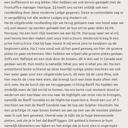
een buffetvorm en erg lekker. Hier hebben we ook kennis gemaakt met de
frontoffice manager Monique. Zij heeft ons na het ontbijt ook een
rondleiding door deze moderne Lodge gegeven. Deze accommodatie zag er
in vergelijking tot alle andere Lodges erg modern uit.
Na de uitgebreide rondleiding zijn we terug gelopen naar ons hotel waar we
vrij snel alweer op werden gehaald met de bus om te gaan skiën bij Mt.
Norquay. Na een kort ritje kwamen we aan bij Mt. Norquay waar we al vrij
snel kennis leerden maken met onze instructeurs. Wederom kreeg ik een
privé instructrice. Ook bij haar moest ik mij eerst zien te bewijzen op de
beginners piste. Na 2 runs vond ook zij het goed genoeg om hier de groene
pistes te gaan verkennen. Hier hebben we vrijwel alle groene pistes gedaan.
Zelfs een Halfpipe en een stuk door de bossen, dit is iets wat in Canada veel
gedaan wordt. Hun motto is namelijk: What you see is what you ski. Na een
ontzettend leuke ochtend op deze heerlijk rustige pistes mochten we ook
hier weer gaan voor een uitgebreide lunch, dit keer bij de Lone Pine, ook
hier mocht de crew mee eten, dat brengt toch een hele leuke sfeer met
zich mee. Na de lunch zijn we teruggegaan richting Banff. Nu hadden we
eindelijk even de tijd om bij te komen. Na ons korte rust moment stond er
wederom een taxi klaar om ons naar de highlight van onze reis te brengen,
namelijk de Banff Gondala en de Nightrise experience. Rond een uur of 5
mochten we met de Banff Gondola naar de top van Sulpher Mountain. Na
een prachtige rit naar boven komen we aan op een van de mooiste plekken
waar ik ooit ben geweest. Overal waar je kijkt zie je hoge besneeuwde
pieken, ook zie je in het dal Banff liggen. Dit gebied is immens je kunt
namelijk kilometers ver kijken en het enige dat je kunt zien is ongerepte