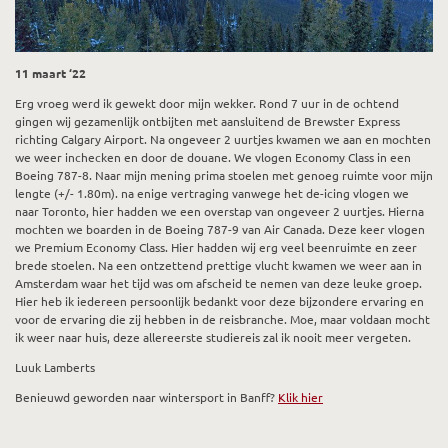
11 maart ‘22
Erg vroeg werd ik gewekt door mijn wekker. Rond 7 uur in de ochtend
gingen wij gezamenlijk ontbijten met aansluitend de Brewster Express
richting Calgary Airport. Na ongeveer 2 uurtjes kwamen we aan en mochten
we weer inchecken en door de douane. We vlogen Economy Class in een
Boeing 787-8. Naar mijn mening prima stoelen met genoeg ruimte voor mijn
lengte (+/- 1.80m). na enige vertraging vanwege het de-icing vlogen we
naar Toronto, hier hadden we een overstap van ongeveer 2 uurtjes. Hierna
mochten we boarden in de Boeing 787-9 van Air Canada. Deze keer vlogen
we Premium Economy Class. Hier hadden wij erg veel beenruimte en zeer
brede stoelen. Na een ontzettend prettige vlucht kwamen we weer aan in
Amsterdam waar het tijd was om afscheid te nemen van deze leuke groep.
Hier heb ik iedereen persoonlijk bedankt voor deze bijzondere ervaring en
voor de ervaring die zij hebben in de reisbranche. Moe, maar voldaan mocht
ik weer naar huis, deze allereerste studiereis zal ik nooit meer vergeten.
Luuk Lamberts
Benieuwd geworden naar wintersport in Banff?
Klik hier