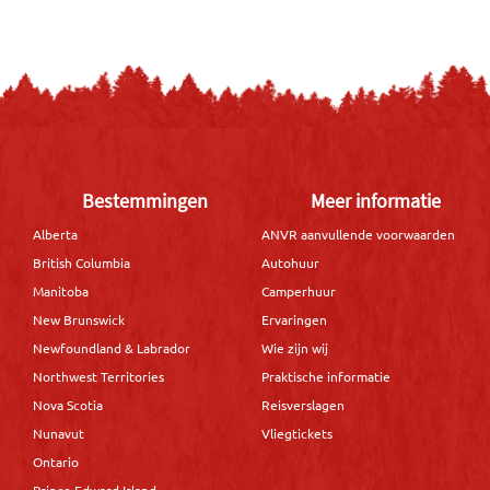
Bestemmingen
Meer informatie
Alberta
ANVR aanvullende voorwaarden
British Columbia
Autohuur
Manitoba
Camperhuur
New Brunswick
Ervaringen
Newfoundland & Labrador
Wie zijn wij
Northwest Territories
Praktische informatie
Nova Scotia
Reisverslagen
Nunavut
Vliegtickets
Ontario
Prince Edward Island