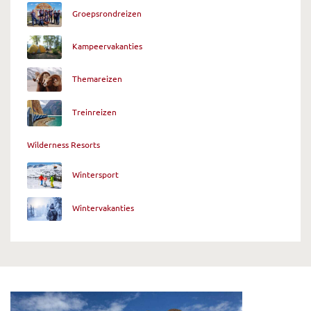
Groepsrondreizen
Kampeervakanties
Themareizen
Treinreizen
Wilderness Resorts
Wintersport
Wintervakanties