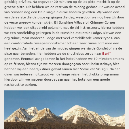
gelukkig privéles. Na ongeveer 20 minuten op de les piste mocht ik op de
groene piste. Dit hebben we de rest van de middag gedaan. Er was de avond
van tevoren nog een klein laagje nieuwe sneeuw gevallen. Wij waren een
van de eerste die de piste op gingen die dag, waardoor we nog heerlijk door
de verse sneeuw konden skiën. Bij Sunshine Village bij Chimney Corner
hebben we ook uitgebreid geluncht met de ski instructeurs, hierna hebben
we een rondleiding gekregen in de Sunshine Mountain Lodge. Dit was een
erg ruime, maar moderne Lodge met veel verschillende kamer types. Van
een comfortabele tweepersoonskamer tot een zeer ruime Loft voor een
heel gezin. Aan het einde van de middag gingen we via de Gondel of via de
piste naar beneden, hier hebben we de shuttlebus terug naar
Banff
genomen. Eenmaal aangekomen in het hotel hadden we 10 minuten om ons
op te frissen, hierna zijn we meteen doorgegaan naar Shoku Izakaya, hier
hebben wij een heerlijk diner gehad samen met Steve van SkiBig3. Na het
diner was iedereen uitgeput van de lange reis en het drukke programma,
hierdoor zijn we meteen doorgegaan naar het hotel om een goede
nachtrust te pakken.