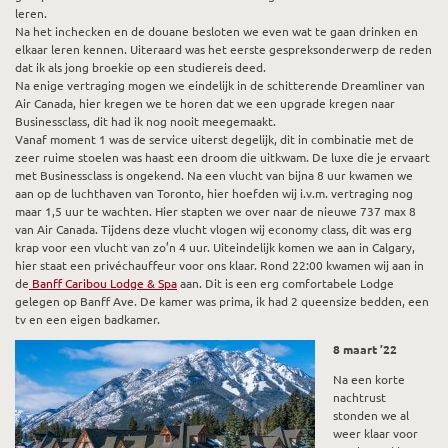
leren.
Na het inchecken en de douane besloten we even wat te gaan drinken en
elkaar leren kennen. Uiteraard was het eerste gespreksonderwerp de reden
dat ik als jong broekie op een studiereis deed.
Na enige vertraging mogen we eindelijk in de schitterende Dreamliner van
Air Canada, hier kregen we te horen dat we een upgrade kregen naar
Businessclass, dit had ik nog nooit meegemaakt.
Vanaf moment 1 was de service uiterst degelijk, dit in combinatie met de
zeer ruime stoelen was haast een droom die uitkwam. De luxe die je ervaart
met Businessclass is ongekend. Na een vlucht van bijna 8 uur kwamen we
aan op de luchthaven van Toronto, hier hoefden wij i.v.m. vertraging nog
maar 1,5 uur te wachten. Hier stapten we over naar de nieuwe 737 max 8
van Air Canada. Tijdens deze vlucht vlogen wij economy class, dit was erg
krap voor een vlucht van zo’n 4 uur. Uiteindelijk komen we aan in Calgary,
hier staat een privéchauffeur voor ons klaar. Rond 22:00 kwamen wij aan in
de
Banff Caribou Lodge & Spa
aan. Dit is een erg comfortabele Lodge
gelegen op Banff Ave. De kamer was prima, ik had 2 queensize bedden, een
tv en een eigen badkamer.
8 maart ’22
Na een korte
nachtrust
stonden we al
weer klaar voor