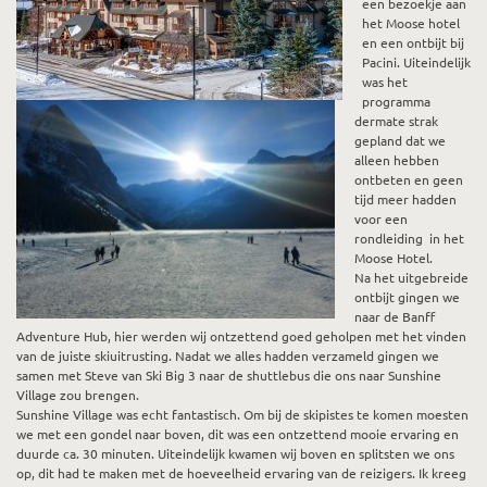
een bezoekje aan
het Moose hotel
en een ontbijt bij
Pacini. Uiteindelijk
was het
programma
dermate strak
gepland dat we
alleen hebben
ontbeten en geen
tijd meer hadden
voor een
rondleiding in het
Moose Hotel.
Na het uitgebreide
ontbijt gingen we
naar de Banff
Adventure Hub, hier werden wij ontzettend goed geholpen met het vinden
van de juiste skiuitrusting. Nadat we alles hadden verzameld gingen we
samen met Steve van Ski Big 3 naar de shuttlebus die ons naar Sunshine
Village zou brengen.
Sunshine Village was echt fantastisch. Om bij de skipistes te komen moesten
we met een gondel naar boven, dit was een ontzettend mooie ervaring en
duurde ca. 30 minuten. Uiteindelijk kwamen wij boven en splitsten we ons
op, dit had te maken met de hoeveelheid ervaring van de reizigers. Ik kreeg