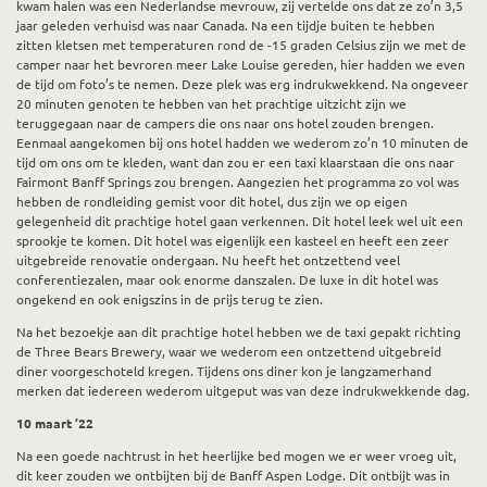
kwam halen was een Nederlandse mevrouw, zij vertelde ons dat ze zo’n 3,5
jaar geleden verhuisd was naar Canada. Na een tijdje buiten te hebben
zitten kletsen met temperaturen rond de -15 graden Celsius zijn we met de
camper naar het bevroren meer Lake Louise gereden, hier hadden we even
de tijd om foto’s te nemen. Deze plek was erg indrukwekkend. Na ongeveer
20 minuten genoten te hebben van het prachtige uitzicht zijn we
teruggegaan naar de campers die ons naar ons hotel zouden brengen.
Eenmaal aangekomen bij ons hotel hadden we wederom zo’n 10 minuten de
tijd om ons om te kleden, want dan zou er een taxi klaarstaan die ons naar
Fairmont Banff Springs zou brengen. Aangezien het programma zo vol was
hebben de rondleiding gemist voor dit hotel, dus zijn we op eigen
gelegenheid dit prachtige hotel gaan verkennen. Dit hotel leek wel uit een
sprookje te komen. Dit hotel was eigenlijk een kasteel en heeft een zeer
uitgebreide renovatie ondergaan. Nu heeft het ontzettend veel
conferentiezalen, maar ook enorme danszalen. De luxe in dit hotel was
ongekend en ook enigszins in de prijs terug te zien.
Na het bezoekje aan dit prachtige hotel hebben we de taxi gepakt richting
de Three Bears Brewery, waar we wederom een ontzettend uitgebreid
diner voorgeschoteld kregen. Tijdens ons diner kon je langzamerhand
merken dat iedereen wederom uitgeput was van deze indrukwekkende dag.
10 maart ’22
Na een goede nachtrust in het heerlijke bed mogen we er weer vroeg uit,
dit keer zouden we ontbijten bij de Banff Aspen Lodge. Dit ontbijt was in