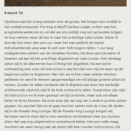
9 maart ’22
Opnieuw was het vroeg opstaan voor de groep. We kregen een ontbijt in
het ontbijtrestaurant The Keg in Banff Caribou Lodge, echter was het
programma wederom zo vol dat we ons ontbijt nog net op konden krijgen
en hop meteen weer de bus in naar het prachtige Lake Louise. Deze rit
duurde iets meer dan een uur, maar het was wellicht de meest
indrukwekkende weg waar ik ooit over heb mogen rijden. 1 uur lang
onafgebroken pieken van de Canadian Rockies. Na deze spectaculaire rit
kwamen wij aan bij het prachtige skigebied van Lake Louise. Ook vandaag
zaten wij in de allereerste bus richting het skigebied. Na een korte
ontmoeting met onze ski-instructeurs was het tijd voor mij om weer op de
beginners piste te beginnen. Hier zijn we echter maar enkele minuten
gebleven en werd ik meteen aangemoedigd om vrij lastige groene pistes te
nemen. Zonder te vallen (ondanks dat ik afgeleid was door het werkelijk
schitterende uitzicht) wist ik de hele ochtend te skiën. Tussendoor zijn mijn
ski instructrice en ik even gestopt om bij te komen, maar ook om elkaar
beter te leren kennen. Na onze stop zijn we nog van 2 andere groene pistes
gegaan. Nu was het tijd om te gaan lunchen samen met de crew, dit deden
wij in de Powder Keg Lounge. Bij de Powder Keg Lounge kregen wij
dermate veel te eten dat er een weeshuis vol kinderen mee zou kunnen
eten. Het was erg uitgebreid en ontzettend lekker. Met een volle maag
mochten we weer terug naar de pistes (dit keer zonder instructeurs. Dit