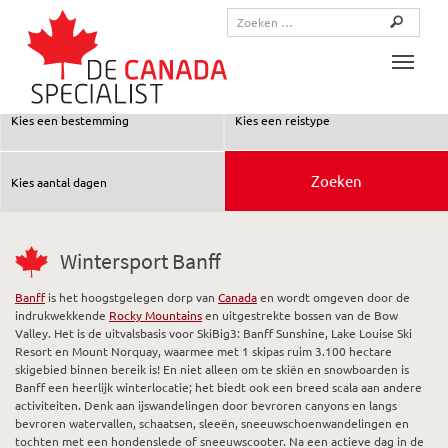
Toggle
Wintersport Banff
Banff
is het hoogstgelegen dorp van
Canada
en wordt omgeven door de
indrukwekkende
Rocky Mountains
en uitgestrekte bossen van de Bow
Valley. Het is de uitvalsbasis voor SkiBig3: Banff Sunshine, Lake Louise Ski
Resort en Mount Norquay, waarmee met 1 skipas ruim 3.100 hectare
skigebied binnen bereik is! En niet alleen om te skiën en snowboarden is
Banff een heerlijk winterlocatie; het biedt ook een breed scala aan andere
activiteiten. Denk aan ijswandelingen door bevroren canyons en langs
bevroren watervallen, schaatsen, sleeën, sneeuwschoenwandelingen en
tochten met een hondenslede of sneeuwscooter. Na een actieve dag in de