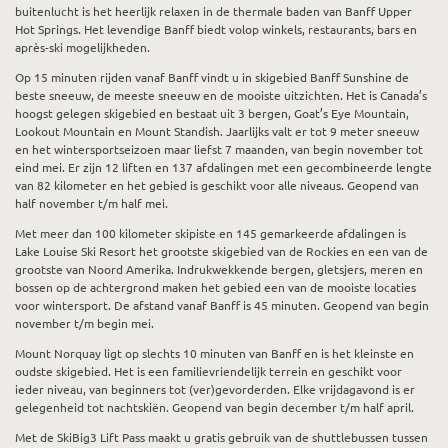
buitenlucht is het heerlijk relaxen in de thermale baden van Banff Upper
Hot Springs. Het levendige Banff biedt volop winkels, restaurants, bars en
après-ski mogelijkheden.
Op 15 minuten rijden vanaf Banff vindt u in skigebied Banff Sunshine de
beste sneeuw, de meeste sneeuw en de mooiste uitzichten. Het is Canada’s
hoogst gelegen skigebied en bestaat uit 3 bergen, Goat’s Eye Mountain,
Lookout Mountain en Mount Standish. Jaarlijks valt er tot 9 meter sneeuw
en het wintersportseizoen maar liefst 7 maanden, van begin november tot
eind mei. Er zijn 12 liften en 137 afdalingen met een gecombineerde lengte
van 82 kilometer en het gebied is geschikt voor alle niveaus. Geopend van
half november t/m half mei.
Met meer dan 100 kilometer skipiste en 145 gemarkeerde afdalingen is
Lake Louise Ski Resort het grootste skigebied van de Rockies en een van de
grootste van Noord Amerika. Indrukwekkende bergen, gletsjers, meren en
bossen op de achtergrond maken het gebied een van de mooiste locaties
voor wintersport. De afstand vanaf Banff is 45 minuten. Geopend van begin
november t/m begin mei.
Mount Norquay ligt op slechts 10 minuten van Banff en is het kleinste en
oudste skigebied. Het is een familievriendelijk terrein en geschikt voor
ieder niveau, van beginners tot (ver)gevorderden. Elke vrijdagavond is er
gelegenheid tot nachtskiën. Geopend van begin december t/m half april.
Met de SkiBig3 Lift Pass maakt u gratis gebruik van de shuttlebussen tussen