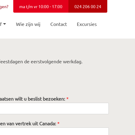
agen?
ma t/m vr 10:00 - 17:00
024 206 00 24
f
Wie zijn wij
Contact
Excursies
n feestdagen de eerstvolgende werkdag.
aatsen wilt u beslist bezoeken:
*
en van vertrek uit Canada:
*