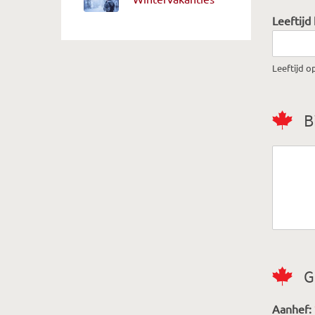
Leeftijd
Leeftijd o
B
G
Aanhef: