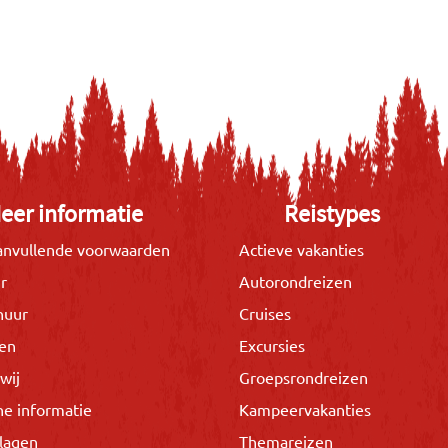
eer informatie
Reistypes
nvullende voorwaarden
Actieve vakanties
r
Autorondreizen
huur
Cruises
gen
Excursies
wij
Groepsrondreizen
he informatie
Kampeervakanties
lagen
Themareizen