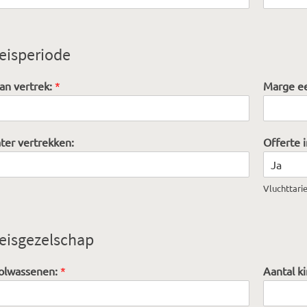
eisperiode
an vertrek:
*
Marge ee
ter vertrekken:
Offerte i
Vluchttari
eisgezelschap
volwassenen:
*
Aantal k