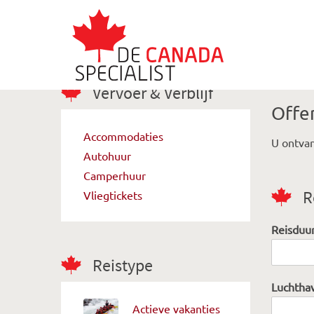
Vervoer & Verblijf
Offe
Accommodaties
U ontvan
Autohuur
Camperhuur
R
Vliegtickets
Reisduu
Reistype
Luchtha
Actieve vakanties