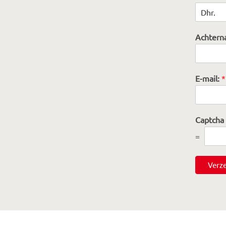
Achtern
E-mail:
*
Captcha
=
Verz