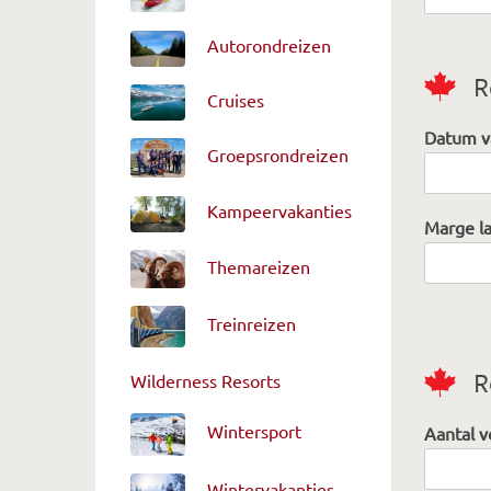
Autorondreizen
R
Cruises
Datum v
Groepsrondreizen
Kampeervakanties
Marge la
Themareizen
Treinreizen
R
Wilderness Resorts
Wintersport
Aantal 
Wintervakanties