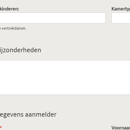
 kinderen:
Kamerty
p vertrekdatum.
ijzonderheden
egevens aanmelder
*
Voornaa