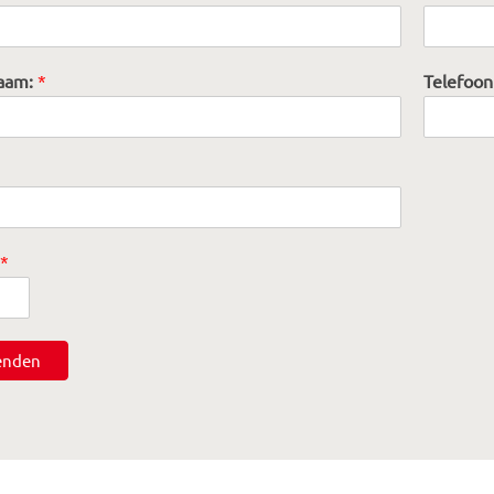
aam:
*
Telefoo
*
enden