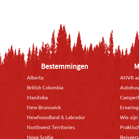
Bestemmingen
M
Alberta
ANVR aa
British Columbia
Autohuu
Manitoba
Camper
New Brunswick
Ervarin
Newfoundland & Labrador
Wie zijn 
Northwest Territories
Praktisc
Nova Scotia
Reisvers