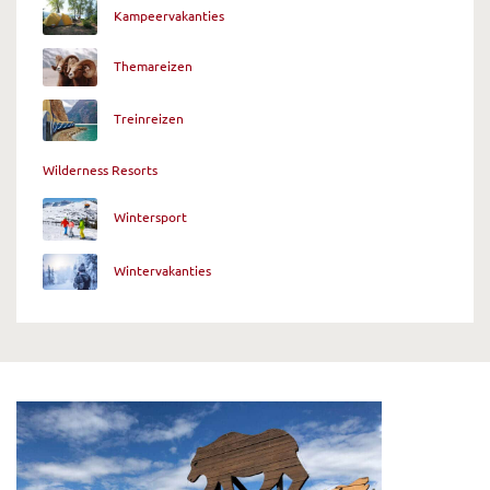
Kampeervakanties
Themareizen
Treinreizen
Wilderness Resorts
Wintersport
Wintervakanties