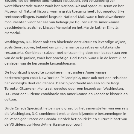
Bezoek het beroemde Smithsonian Institution, een verzameling van
wereldberoemde musea zoals het National Air and Space Museum en het
Museum of Natural History, waar u gratis toegang heeft tot ongelooflijke
tentoonstellingen. Wandel langs de National Mall, waar u indrukwekkende
monumenten vindt ter ere van belangrijke figuren uit de Amerikaanse
geschiedenis, zoals het Lincoln Memorial en het Martin Luther King Jr.
Memorial.
Washington, D.C. biedt ook een bloeiende eetcultuur en levendige wijken,
zoals Georgetown, bekend om zijn charmante straatjes en uitstekende
restaurants. Combineer cultuur met ontspanning door een bezoek aan een
van de vele parken, zoals het prachtige Tidal Basin, waar u in de lente kunt
genieten van de beroemde kersenbloesem.
De hoofdstad is goed te combineren met andere Amerikaanse
bestemmingen zoals New York en Philadelphia, maar ook met een reis door
het oostelijke deel van Canada. Denk bijvoorbeeld aan een route langs
Toronto, Ottawa en Montreal, gevolgd door een bezoek aan Washington,
D.C. voor een ultieme combinatie van Amerikaanse en Canadese historie en
cultuur.
Bij de Canada Specialist helpen we u graag bij het samenstellen van een reis
die Washington, D.C. combineert met andere bijzondere bestemmingen in
de Verenigde Staten en Canada. Ontdek het politieke en culturele hart van
de VS tijdens uw Noord-Amerikaanse avontuur!