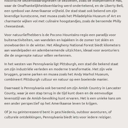
historische bezienswaardigheden te bezoeken, zoals de Independence Hall,
waar de Onafhankelijkheidsverklaring werd ondertekend, en de Liberty Bell,
een symbool van Amerikaanse vrijheid. De stad staat ook bekend om zijn
levendige kunstscene, met musea zoals het Philadelphia Museum of Art en
charmante wijken vol met culinaire hoogstandjes, zoals de beroemde Philly
cheesesteak.
Voor natuurliefhebbers is de Pocono Mountains-regio een paradijs voor
buitenactiviteiten, van wandelen en kajakken in de zomer tot skiën en
snowboarden in de winter. Het Allegheny National Forest biedt kilometers
aan wandelpaden en adembenemende uitzichten, ideaal voor avonturiers
die de ongerepte natuur willen verkennen.
In het westen van Pennsylvania ligt Pittsburgh, een stad die bekend staat
om zijn industriële verleden en moderne transformatie. Met zijn vele
bruggen, groene parken en musea zoals het Andy Warhol Museum,
combineert Pittsburgh cultuur en natuur op een boeiende manier.
Daarnaast is Pennsylvania ook beroemd om zijn Amish Country in Lancaster
County, waar je een stap terug in de tijd kunt doen en de eenvoudige
levensstijl van de Amish-bevolking kunt ervaren. Het is een unieke kans om
een ander perspectief op het Amerikaanse leven te krijgen.
Of je nu geïnteresseerd bent in geschiedenis, outdoor avonturen, of
culturele ontdekkingen, Pennsylvania biedt iets voor iedere reiziger.