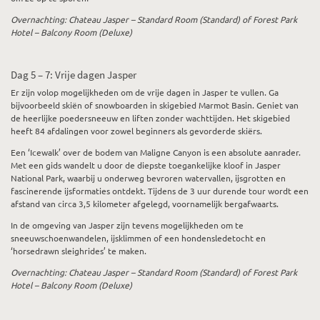
Overnachting: Chateau Jasper – Standard Room (Standard) of Forest Park
Hotel – Balcony Room (Deluxe)
Dag 5 – 7: Vrije dagen Jasper
Er zijn volop mogelijkheden om de vrije dagen in Jasper te vullen. Ga
bijvoorbeeld skiën of snowboarden in skigebied Marmot Basin. Geniet van
de heerlijke poedersneeuw en liften zonder wachttijden. Het skigebied
heeft 84 afdalingen voor zowel beginners als gevorderde skiërs.
Een ‘Icewalk’ over de bodem van Maligne Canyon is een absolute aanrader.
Met een gids wandelt u door de diepste toegankelijke kloof in Jasper
National Park, waarbij u onderweg bevroren watervallen, ijsgrotten en
fascinerende ijsformaties ontdekt. Tijdens de 3 uur durende tour wordt een
afstand van circa 3,5 kilometer afgelegd, voornamelijk bergafwaarts.
In de omgeving van Jasper zijn tevens mogelijkheden om te
sneeuwschoenwandelen, ijsklimmen of een hondensledetocht en
‘horsedrawn sleighrides’ te maken.
Overnachting: Chateau Jasper – Standard Room (Standard) of Forest Park
Hotel – Balcony Room (Deluxe)