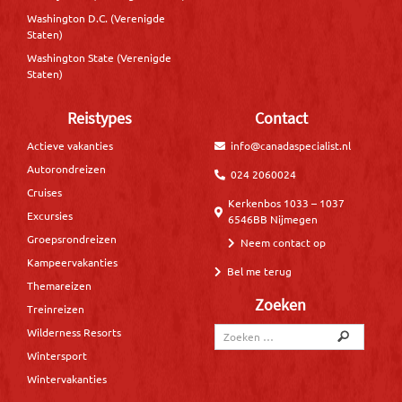
Washington D.C. (Verenigde
Staten)
Washington State (Verenigde
Staten)
Reistypes
Contact
Actieve vakanties
info@canadaspecialist.nl
Autorondreizen
024 2060024
Cruises
Kerkenbos 1033 – 1037
Excursies
6546BB Nijmegen
Groepsrondreizen
Neem contact op
Kampeervakanties
Bel me terug
Themareizen
Zoeken
Treinreizen
Wilderness Resorts
Wintersport
Wintervakanties