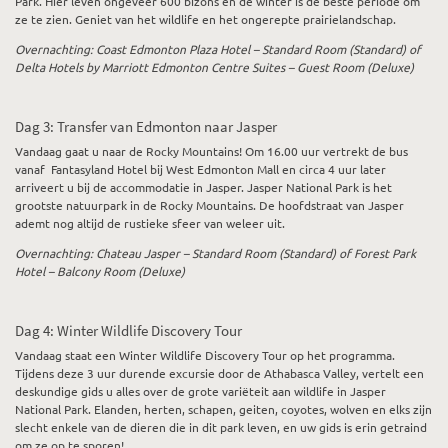
Park. Hier leven ongeveer 600 bizons en de winter is de beste periode om
ze te zien. Geniet van het wildlife en het ongerepte prairielandschap.
Overnachting: Coast Edmonton Plaza Hotel – Standard Room (Standard) of
Delta Hotels by Marriott Edmonton Centre Suites – Guest Room (Deluxe)
Dag 3: Transfer van Edmonton naar Jasper
Vandaag gaat u naar de Rocky Mountains! Om 16.00 uur vertrekt de bus
vanaf Fantasyland Hotel bij West Edmonton Mall en circa 4 uur later
arriveert u bij de accommodatie in Jasper. Jasper National Park is het
grootste natuurpark in de Rocky Mountains. De hoofdstraat van Jasper
ademt nog altijd de rustieke sfeer van weleer uit.
Overnachting: Chateau Jasper – Standard Room (Standard) of Forest Park
Hotel – Balcony Room (Deluxe)
Dag 4: Winter Wildlife Discovery Tour
Vandaag staat een Winter Wildlife Discovery Tour op het programma.
Tijdens deze 3 uur durende excursie door de Athabasca Valley, vertelt een
deskundige gids u alles over de grote variëteit aan wildlife in Jasper
National Park. Elanden, herten, schapen, geiten, coyotes, wolven en elks zijn
slecht enkele van de dieren die in dit park leven, en uw gids is erin getraind
om ze op te sporen!