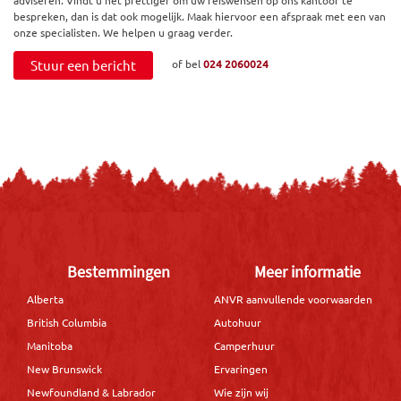
bespreken, dan is dat ook mogelijk. Maak hiervoor een afspraak met een van
onze specialisten. We helpen u graag verder.
Stuur een bericht
of bel
024 2060024
Bestemmingen
Meer informatie
Alberta
ANVR aanvullende voorwaarden
British Columbia
Autohuur
Manitoba
Camperhuur
New Brunswick
Ervaringen
Newfoundland & Labrador
Wie zijn wij