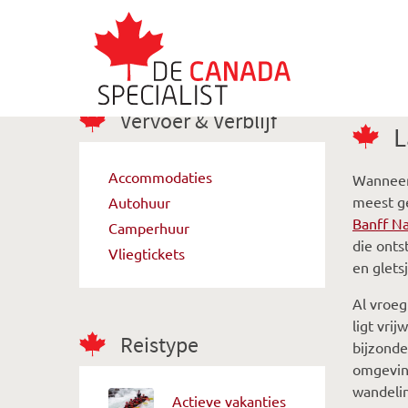
Vervoer & Verblijf
L
Accommodaties
Wanneer 
meest g
Autohuur
Banff Na
Camperhuur
die onts
Vliegtickets
en glets
Al vroeg
ligt vri
Reistype
bijzonde
omgeving
wandelin
Actieve vakanties