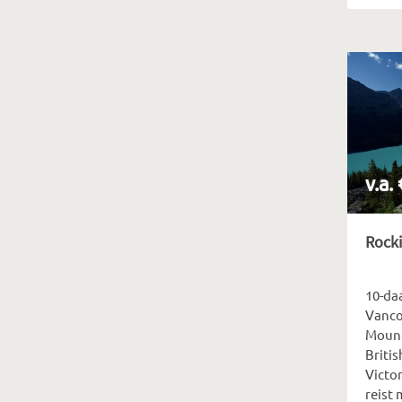
v.a.
Rocki
10-da
Vanco
Mount
Briti
Victo
reist 