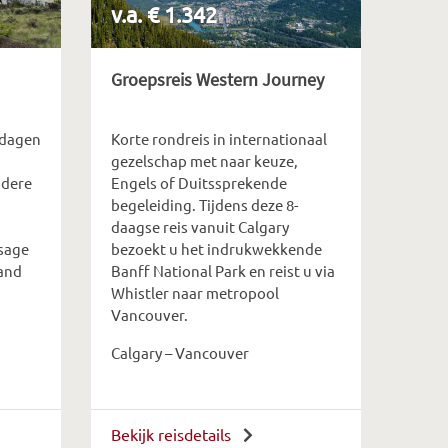
v.a. € 1.342
Groepsreis Western Journey
 dagen
Korte rondreis in internationaal
gezelschap met naar keuze,
ndere
Engels of Duitssprekende
begeleiding. Tijdens deze 8-
daagse reis vanuit Calgary
sage
bezoekt u het indrukwekkende
land
Banff National Park en reist u via
Whistler naar metropool
Vancouver.
Calgary – Vancouver
Bekijk reisdetails