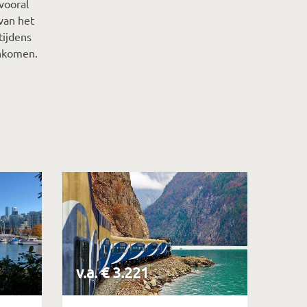
 vooral
van het
tijdens
enkomen.
v.a. € 3.221