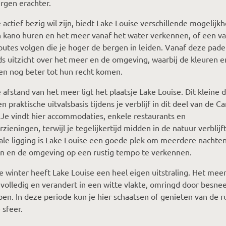
rgen erachter.
 actief bezig wil zijn, biedt Lake Louise verschillende mogelijk
 kano huren en het meer vanaf het water verkennen, of een v
utes volgen die je hoger de bergen in leiden. Vanaf deze paden
s uitzicht over het meer en de omgeving, waarbij de kleuren e
en nog beter tot hun recht komen.
 afstand van het meer ligt het plaatsje Lake Louise. Dit kleine 
n praktische uitvalsbasis tijdens je verblijf in dit deel van de 
 Je vindt hier accommodaties, enkele restaurants en
rzieningen, terwijl je tegelijkertijd midden in de natuur verblijf
ale ligging is Lake Louise een goede plek om meerdere nachten
en en de omgeving op een rustig tempo te verkennen.
e winter heeft Lake Louise een heel eigen uitstraling. Het mee
 volledig en verandert in een witte vlakte, omringd door besn
en. In deze periode kun je hier schaatsen of genieten van de ru
 sfeer.