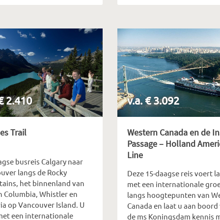
 € 2.410
v.a. € 3.092
es Trail
Western Canada en de In
Passage – Holland Ameri
Line
agse busreis Calgary naar
uver langs de Rocky
Deze 15-daagse reis voert l
ains, het binnenland van
met een internationale gro
sh Columbia, Whistler en
langs hoogtepunten van W
ria op Vancouver Island. U
Canada en laat u aan boord
met een internationale
de ms Koningsdam kennis 