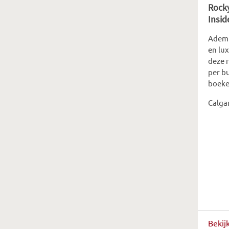
Rocky
Insid
Adem
en lu
deze 
per bu
boeke
Calga
Bekij