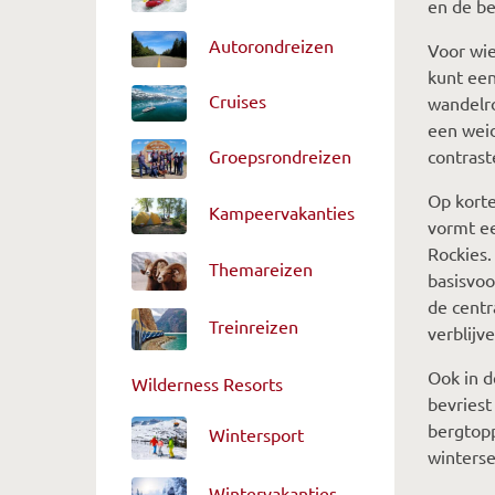
en de be
Autorondreizen
Voor wie
kunt een
Cruises
wandelro
een weid
contrast
Groepsrondreizen
Op korte
Kampeervakanties
vormt ee
Rockies.
Themareizen
basisvoo
de centr
Treinreizen
verblijv
Ook in d
Wilderness Resorts
bevriest
bergtopp
Wintersport
winterse
Wintervakanties