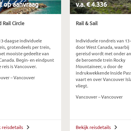
 € op aanvraag
v.a. € 4.336
 Rail Circle
Rail & Sail
13-daagse individuele
Individuele rondreis van 13
is, grotendeels per trein,
door West Canada, waarbij
het mooiste gedeelte van
gereisd wordt met onder a
Canada. Begin- en eindpunt
de beroemde trein Rocky
 reis is Vancouver.
Mountaineer, u door de
indrukwekkende Inside Pas
uver – Vancouver
vaart en over Vancouver Is
vliegt.
Vancouver – Vancouver
k reisdetails
Bekijk reisdetails