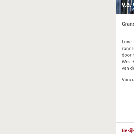
v.a.
Grand
Luxe 
rondre
door 
West-
van de
Vanco
Bekij