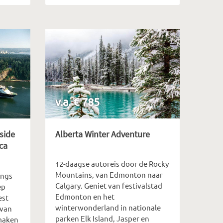
v.a. € 785
side
Alberta Winter Adventure
ca
12-daagse autoreis door de Rocky
Mountains, van Edmonton naar
angs
Calgary. Geniet van festivalstad
ep
Edmonton en het
est
winterwonderland in nationale
 van
parken Elk Island, Jasper en
maken