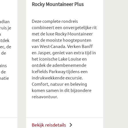
Rocky Mountaineer Plus
Deze complete rondreis
adian
combineert een onvergetelijke rit
uis je
met de luxe Rocky Mountaineer
n
met de mooiste hoogtepunten
ntdek
van West-Canada. Verken Banff
ec, de
en Jasper, geniet van extra tijd in
 de
het iconische Lake Louise en
ontdek de adembenemende
ains
Icefields Parkway tijdens een
 de
indrukwekkende excursie.
natie
Comfort, natuur en beleving
komen samen in dit bijzondere
reisavontuur.
Bekijk reisdetails