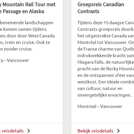
 Mountain Rail Tour met
Groepsreis Canadian
e Passage en Alaska
Contrasts
benemende landschappen
Tijdens deze 15-daagse Can
xe komen samen tijdens
Contrasts groepsreis doorkr
reis door door West-Canada
het uitgestrekte Canada va
s, trein en cruise. Ook te
Montréal tot Vancouver. O
n zonder cruise.
de Franse charme van Québ
indrukwekkende kracht van
ry – Vancouver
Niagara Falls, de natuurlijke
pracht van de Rocky Mount
en de ontspannen sfeer van
westkust. Een ideale combi
van cultuur, natuur en
onvergetelijke ervaringen.
Montreal – Vancouver
k reisdetails
Bekijk reisdetails