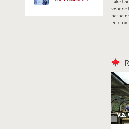
Lake Lou
voor de 
beroemde
een rond
R
v.a.