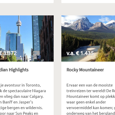
 € 3.372
v.a. € 1.435
ian Highlights
Rocky Mountaineer
 je avontuur in Toronto,
Ervaar een van de mooiste
k de spectaculaire Niagara
treinreizen ter wereld! De 
 en vlieg dan naar Calgary.
Mountaineer komt op plek
n Banff en Jasper’s
waar geen enkel ander
tige bergen en wildernis.
vervoermiddel kan komen; 
door naar Sun Peaks en
onderweg van het bergland