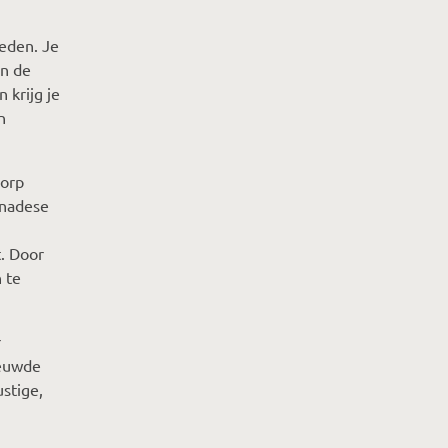
heden. Je
an de
 krijg je
n
dorp
Canadese
t. Door
 te
r
eeuwde
stige,