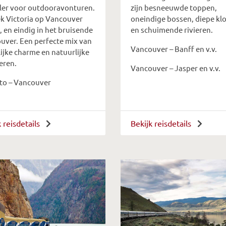
ler voor outdooravonturen.
zijn besneeuwde toppen,
k Victoria op Vancouver
oneindige bossen, diepe kl
, en eindig in het bruisende
en schuimende rivieren.
uver. Een perfecte mix van
Vancouver – Banff en v.v.
ijke charme en natuurlijke
eren.
Vancouver – Jasper en v.v.
to – Vancouver
k reisdetails
Bekijk reisdetails