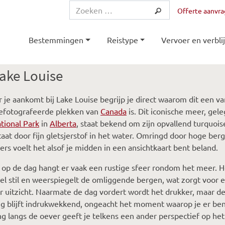
Offerte aanvr
Bestemmingen
Reistype
Vervoer en verblij
ake Louise
je aankomt bij Lake Louise begrijp je direct waarom dit een va
efotografeerde plekken van
Canada
is. Dit iconische meer, gele
tional Park
in
Alberta
, staat bekend om zijn opvallend turquoise
taat door fijn gletsjerstof in het water. Omringd door hoge be
jers voelt het alsof je midden in een ansichtkaart bent beland.
 op de dag hangt er vaak een rustige sfeer rondom het meer. H
jwel stil en weerspiegelt de omliggende bergen, wat zorgt voor 
r uitzicht. Naarmate de dag vordert wordt het drukker, maar d
 blijft indrukwekkend, ongeacht het moment waarop je er ben
g langs de oever geeft je telkens een ander perspectief op he