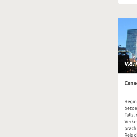
v.a.
Canad
Begin
bezoe
Falls,
Verke
prach
Reis 