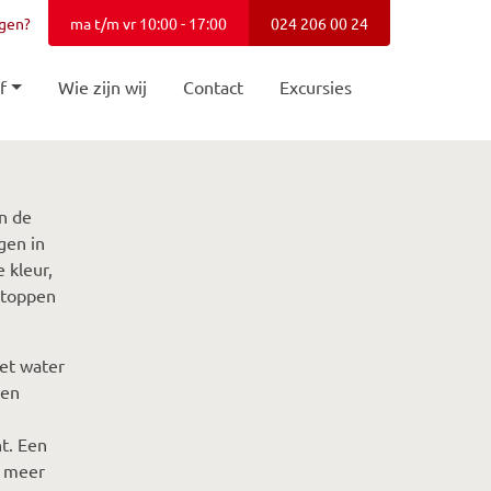
agen?
ma t/m vr 10:00 - 17:00
024 206 00 24
f
Wie zijn wij
Contact
Excursies
n de
gen in
 kleur,
rgtoppen
et water
een
e
t. Een
t meer