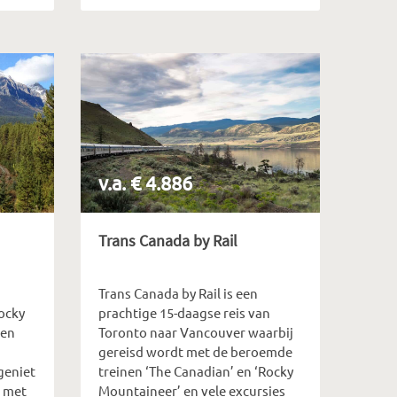
v.a. € 4.886
Trans Canada by Rail
Trans Canada by Rail is een
Rocky
prachtige 15-daagse reis van
ken
Toronto naar Vancouver waarbij
gereisd wordt met de beroemde
geniet
treinen ‘The Canadian’ en ‘Rocky
 met
Mountaineer’ en vele excursies