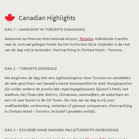
Canadian Highlights
DAG 1 – AANKOMST IN TORONTO (MAANDAG)
Aankomst op Pearson International Airport,
Toronto
. Individuele transfer
naar je centraal gelegen hotel. Na het inchecken bij je reisleider is de rest
van de dag vrij te besteden. Overnachting in Chelsea Hotel – Toronto.
DAG 2 – TORONTO (DINSDAG)
We beginnen de dag met een sightseeingtour door Toronto en ontdekken
de vele gezichten van Canada’s meest kosmopolitische stad. Hoogtepunten
zijn onder andere de provinciale regeringsgebouwen (Queen’s Park), het
stadhuis, het financiële district, Chinatown, woonwijken, de waterkant en
een rit naar boven in de CN Tower. De rest van de dag is vrij voor
onafhankelijke verkenning, winkelen of gewoon ontspannen. Overnachting
in Chelsea Hotel – Toronto. Inclusief Canadees ontbijt.
DAG 3 – EXCURSIE NAAR NIAGARA FALLS/TORONTO (WOENSDAG)
Geniet van een dagexcursie naar de pracht van
Niagara Falls
. Onze route