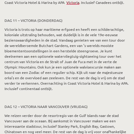
Coast Victoria Hotel & Marina by APA
Victoria
. Inclusief Canadees ontbijt.
DAG 11 – VICTORIA (DONDERDAG)
Victoria is trots op haar maritieme erfgoed en heeft een schilderachtige,
koloniale uitstraling behouden, wat duidelijk is in de vele 19e-eeuwse
bezienswaardigheden in de stad. Vandaag genieten we van een tour door
de wereldberoemde Butchart Gardens, een van ’s werelds mooiste
bloemententoonstellingen in een herstelde steengroeve. Je kunt
deelnemen aan een optionele watervliegtuig-sightseeing tour over het
centrum van Victoria en de Strait of Juan de Fuca met in de verte de
Olympic Mountains. Ook kun je een optionele walvisexcursie maken aan
boord van een Zodiac of een regulier schip. Kijk uit naar de majestueuze
orka’s en de overvloed aan zeeleven. De rest van de dag is vrij om de stad
verder te verkennen. Overnachting in Coast Victoria Hotel & Marina by APA.
Inclusief continentaal ontbijt.
DAG 12 – VICTORIA NAAR VANCOUVER (VRIJDAG)
We reizen verder door de resortregio van de Gulf Islands naar de stad
Vancouver aan de oceaan. Bij aankomst in Vancouver maken we een
interessante stadstour, inclusief Stanley Park, English Bay, Gastown,
Chinatown en nog veel meer. De rest van de dag is vrij voor onafhankelijke