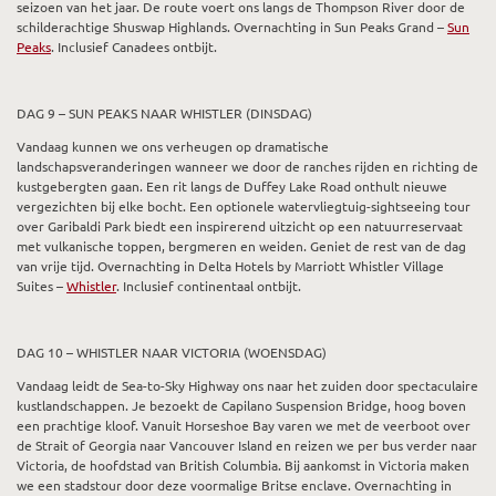
seizoen van het jaar. De route voert ons langs de Thompson River door de
schilderachtige Shuswap Highlands. Overnachting in Sun Peaks Grand –
Sun
Peaks
. Inclusief Canadees ontbijt.
DAG 9 – SUN PEAKS NAAR WHISTLER (DINSDAG)
Vandaag kunnen we ons verheugen op dramatische
landschapsveranderingen wanneer we door de ranches rijden en richting de
kustgebergten gaan. Een rit langs de Duffey Lake Road onthult nieuwe
vergezichten bij elke bocht. Een optionele watervliegtuig-sightseeing tour
over Garibaldi Park biedt een inspirerend uitzicht op een natuurreservaat
met vulkanische toppen, bergmeren en weiden. Geniet de rest van de dag
van vrije tijd. Overnachting in Delta Hotels by Marriott Whistler Village
Suites –
Whistler
. Inclusief continentaal ontbijt.
DAG 10 – WHISTLER NAAR VICTORIA (WOENSDAG)
Vandaag leidt de Sea-to-Sky Highway ons naar het zuiden door spectaculaire
kustlandschappen. Je bezoekt de Capilano Suspension Bridge, hoog boven
een prachtige kloof. Vanuit Horseshoe Bay varen we met de veerboot over
de Strait of Georgia naar Vancouver Island en reizen we per bus verder naar
Victoria, de hoofdstad van British Columbia. Bij aankomst in Victoria maken
we een stadstour door deze voormalige Britse enclave. Overnachting in