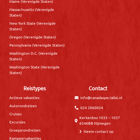
Maine (Verenigde Staten)
Massachusetts (Verenigde
Staten)
New York State (Verenigde
Staten)
Oregon (Verenigde Staten)
Pennsylvania (Verenigde Staten)
Washington D.C. (Verenigde
Staten)
Washington State (Verenigde
Staten)
Reistypes
Contact
Actieve vakanties
info@canadaspecialist.nl
Autorondreizen
024 2060024
Cruises
Kerkenbos 1033 – 1037
Excursies
6546BB Nijmegen
Groepsrondreizen
Neem contact op
Kampeervakanties