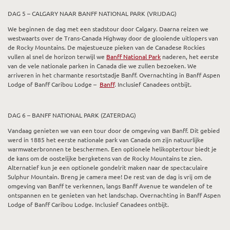
DAG 5 – CALGARY NAAR BANFF NATIONAL PARK (VRIJDAG)
We beginnen de dag met een stadstour door Calgary. Daarna reizen we
westwaarts over de Trans-Canada Highway door de glooiende uitlopers van
de Rocky Mountains. De majestueuze pieken van de Canadese Rockies
vullen al snel de horizon terwijl we
Banff National Park
naderen, het eerste
van de vele nationale parken in Canada die we zullen bezoeken. We
arriveren in het charmante resortstadje Banff. Overnachting in Banff Aspen
Lodge of Banff Caribou Lodge –
Banff
. Inclusief Canadees ontbijt.
DAG 6 – BANFF NATIONAL PARK (ZATERDAG)
Vandaag genieten we van een tour door de omgeving van Banff. Dit gebied
werd in 1885 het eerste nationale park van Canada om zijn natuurlijke
warmwaterbronnen te beschermen. Een optionele helikoptertour biedt je
de kans om de oostelijke bergketens van de Rocky Mountains te zien.
Alternatief kun je een optionele gondelrit maken naar de spectaculaire
Sulphur Mountain. Breng je camera mee! De rest van de dag is vrij om de
omgeving van Banff te verkennen, langs Banff Avenue te wandelen of te
ontspannen en te genieten van het landschap. Overnachting in Banff Aspen
Lodge of Banff Caribou Lodge. Inclusief Canadees ontbijt.