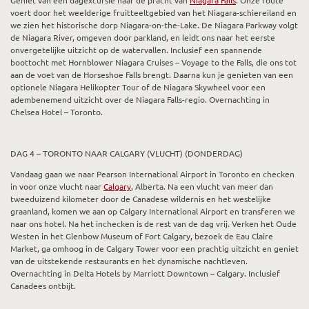
voert door het weelderige fruitteeltgebied van het Niagara-schiereiland en
we zien het historische dorp Niagara-on-the-Lake. De Niagara Parkway volgt
de Niagara River, omgeven door parkland, en leidt ons naar het eerste
onvergetelijke uitzicht op de watervallen. Inclusief een spannende
boottocht met Hornblower Niagara Cruises – Voyage to the Falls, die ons tot
aan de voet van de Horseshoe Falls brengt. Daarna kun je genieten van een
optionele Niagara Helikopter Tour of de Niagara Skywheel voor een
adembenemend uitzicht over de Niagara Falls-regio. Overnachting in
Chelsea Hotel – Toronto.
DAG 4 – TORONTO NAAR CALGARY (VLUCHT) (DONDERDAG)
Vandaag gaan we naar Pearson International Airport in Toronto en checken
in voor onze vlucht naar
Calgary
, Alberta. Na een vlucht van meer dan
tweeduizend kilometer door de Canadese wildernis en het westelijke
graanland, komen we aan op Calgary International Airport en transferen we
naar ons hotel. Na het inchecken is de rest van de dag vrij. Verken het Oude
Westen in het Glenbow Museum of Fort Calgary, bezoek de Eau Claire
Market, ga omhoog in de Calgary Tower voor een prachtig uitzicht en geniet
van de uitstekende restaurants en het dynamische nachtleven.
Overnachting in Delta Hotels by Marriott Downtown – Calgary. Inclusief
Canadees ontbijt.