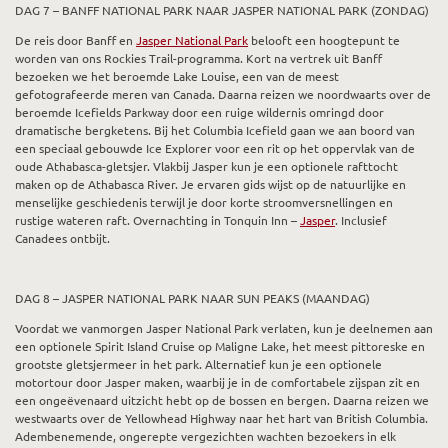
DAG 7 – BANFF NATIONAL PARK NAAR JASPER NATIONAL PARK (ZONDAG)
De reis door Banff en
Jasper National Park
belooft een hoogtepunt te
worden van ons Rockies Trail-programma. Kort na vertrek uit Banff
bezoeken we het beroemde Lake Louise, een van de meest
gefotografeerde meren van Canada. Daarna reizen we noordwaarts over de
beroemde Icefields Parkway door een ruige wildernis omringd door
dramatische bergketens. Bij het Columbia Icefield gaan we aan boord van
een speciaal gebouwde Ice Explorer voor een rit op het oppervlak van de
oude Athabasca-gletsjer. Vlakbij Jasper kun je een optionele rafttocht
maken op de Athabasca River. Je ervaren gids wijst op de natuurlijke en
menselijke geschiedenis terwijl je door korte stroomversnellingen en
rustige wateren raft. Overnachting in Tonquin Inn –
Jasper
. Inclusief
Canadees ontbijt.
DAG 8 – JASPER NATIONAL PARK NAAR SUN PEAKS (MAANDAG)
Voordat we vanmorgen Jasper National Park verlaten, kun je deelnemen aan
een optionele Spirit Island Cruise op Maligne Lake, het meest pittoreske en
grootste gletsjermeer in het park. Alternatief kun je een optionele
motortour door Jasper maken, waarbij je in de comfortabele zijspan zit en
een ongeëvenaard uitzicht hebt op de bossen en bergen. Daarna reizen we
westwaarts over de Yellowhead Highway naar het hart van British Columbia.
Adembenemende, ongerepte vergezichten wachten bezoekers in elk