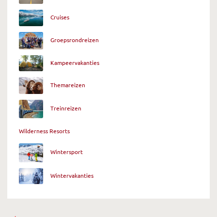
Cruises
Groepsrondreizen
Kampeervakanties
Themareizen
Treinreizen
Wilderness Resorts
Wintersport
Wintervakanties