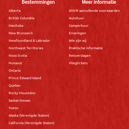
Bestemmingen
Meer informatie
Alberta
ANVR aanvullende voorwaarden
British Columbia
Autohuur
Manitoba
Camperhuur
New Brunswick
Ervaringen
Newfoundland & Labrador
Wie zijn wij
Northwest Territories
Praktische informatie
Nova Scotia
Reisverslagen
Nunavut
Vliegtickets
Ontario
Prince Edward Island
Quebec
Rocky Mountains
Saskatchewan
Yukon
Alaska (Verenigde Staten)
California (Verenigde Staten)