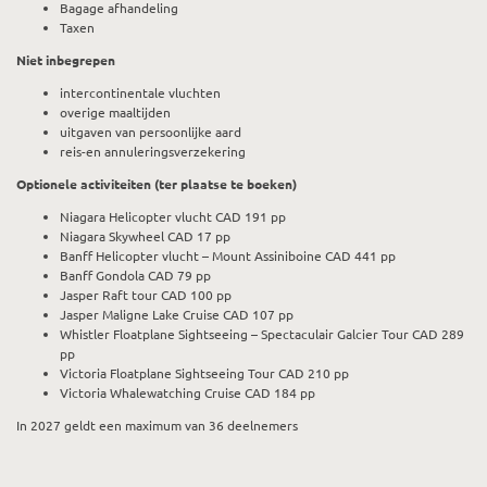
Bagage afhandeling
Taxen
Niet inbegrepen
intercontinentale vluchten
overige maaltijden
uitgaven van persoonlijke aard
reis-en annuleringsverzekering
Optionele activiteiten (ter plaatse te boeken)
Niagara Helicopter vlucht CAD 191 pp
Niagara Skywheel CAD 17 pp
Banff Helicopter vlucht – Mount Assiniboine CAD 441 pp
Banff Gondola CAD 79 pp
Jasper Raft tour CAD 100 pp
Jasper Maligne Lake Cruise CAD 107 pp
Whistler Floatplane Sightseeing – Spectaculair Galcier Tour CAD 289
pp
Victoria Floatplane Sightseeing Tour CAD 210 pp
Victoria Whalewatching Cruise CAD 184 pp
In 2027 geldt een maximum van 36 deelnemers