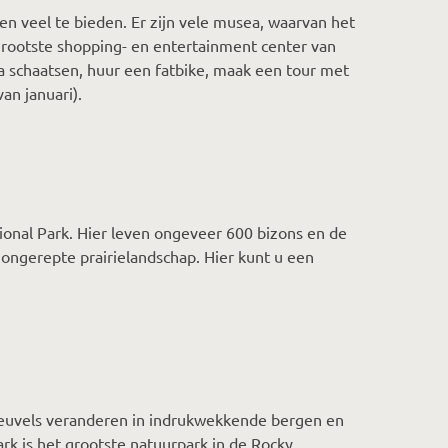
en veel te bieden. Er zijn vele musea, waarvan het
grootste shopping- en entertainment center van
 schaatsen, huur een fatbike, maak een tour met
an januari).
tional Park. Hier leven ongeveer 600 bizons en de
t ongerepte prairielandschap. Hier kunt u een
e heuvels veranderen in indrukwekkende bergen en
rk is het grootste natuurpark in de Rocky