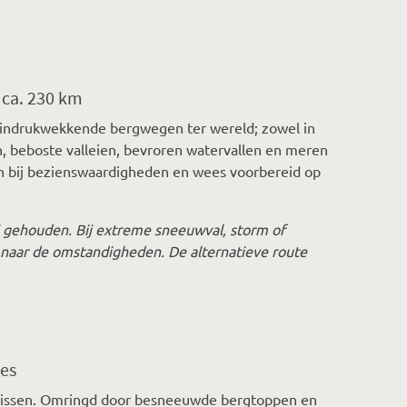
 ca. 230 km
t indrukwekkende bergwegen ter wereld; zowel in
, beboste valleien, bevroren watervallen en meren
pen bij bezienswaardigheden en wees voorbereid op
 gehouden. Bij extreme sneeuwval, storm of
 naar de omstandigheden. De alternatieve route
ies
lt missen. Omringd door besneeuwde bergtoppen en