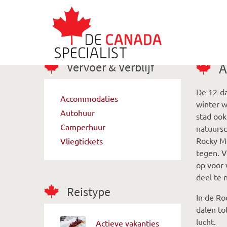
Vervoer & Verblijf
A
De 12-da
Accommodaties
winter w
Autohuur
stad ook
Camperhuur
natuursc
Rocky Mo
Vliegtickets
tegen. 
op voor 
deel te 
Reistype
In de Ro
dalen to
lucht.
Actieve vakanties