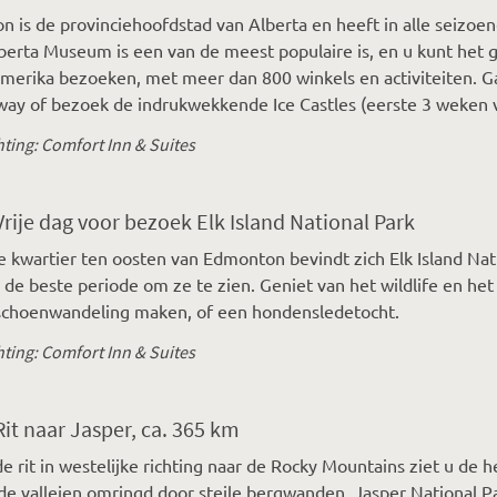
 is de provinciehoofdstad van Alberta en heeft in alle seizoen
berta Museum is een van de meest populaire is, en u kunt het 
erika bezoeken, met meer dan 800 winkels en activiteiten. Ga
ay of bezoek de indrukwekkende Ice Castles (eerste 3 weken v
ting: Comfort Inn & Suites
Vrije dag voor bezoek Elk Island National Park
ie kwartier ten oosten van Edmonton bevindt zich Elk Island Na
s de beste periode om ze te zien. Geniet van het wildlife en he
choenwandeling maken, of een hondensledetocht.
ting: Comfort Inn & Suites
Rit naar Jasper, ca. 365 km
de rit in westelijke richting naar de Rocky Mountains ziet u d
e valleien omringd door steile bergwanden. Jasper National Pa