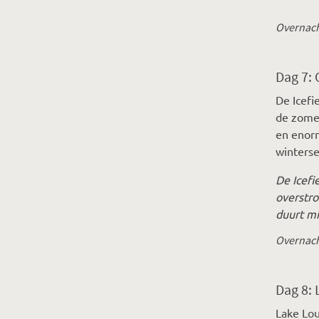
Overnach
Dag 7: 
De Icefi
de zomer
en enorm
winters
De Icefi
overstro
duurt mi
Overnach
Dag 8:
Lake Lou