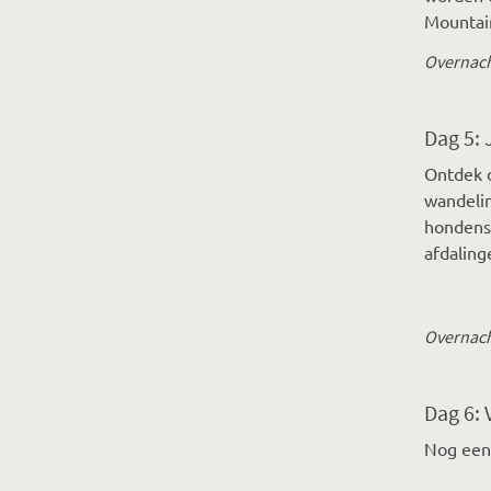
Mountai
Overnach
Dag 5: 
Ontdek d
wandelin
hondensl
afdaling
Overnach
Dag 6: 
Nog een 