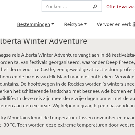
Offerte aanvr
Bestemmingen
Reistype
Vervoer en verblij
lberta Winter Adventure
agse reis Alberta Winter Adventure vangt aan in dé festivalst
orden tal van festivals georganiseerd, waaronder Deep Freeze, 
 het decor voor Ice Castle; een geweldige attractie door profes
hoon en de bizons van Elk Island mag niet ontbreken. Vervolge
untains. De hoofdwegen in de Rockies worden ’s winters snee
Verken het schitterende landschap met besneeuwde bomen en 
wildlife. In deze reis zijn meerdere vrije dagen om er met de a
nemen aan een excursie. Wij helpen u graag bij een passende inv
cky Mountains komt de temperatuur tussen november en maart 
t -30 °C. Toch worden deze extreme temperaturen door veel reiz