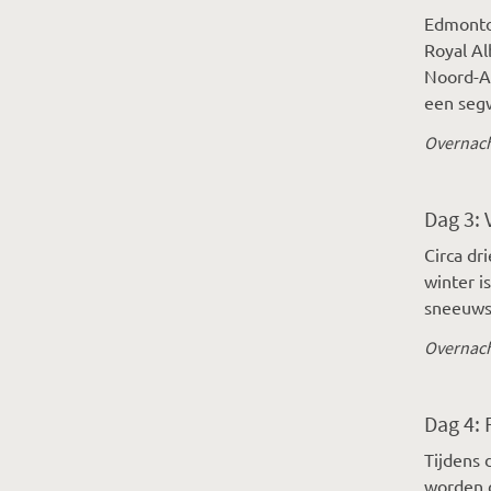
Edmonton
Royal Al
Noord-Am
een segw
Overnach
Dag 3: 
Circa dr
winter i
sneeuws
Overnach
Dag 4: 
Tijdens 
worden d