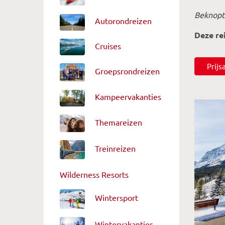
Beknopte
Autorondreizen
Deze re
Cruises
Prij
Groepsrondreizen
Kampeervakanties
Themareizen
Treinreizen
Wilderness Resorts
Wintersport
Wintervakanties