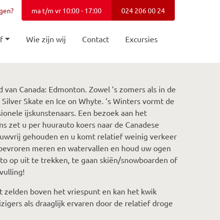
agen?
ma t/m vr 10:00 - 17:00
024 206 00 24
f
Wie zijn wij
Contact
Excursies
ad van Canada: Edmonton. Zowel ’s zomers als in de
Silver Skate en Ice on Whyte. ’s Winters vormt de
sionele ijskunstenaars. Een bezoek aan het
ns zet u per huurauto koers naar de Canadese
uwvrij gehouden en u komt relatief weinig verkeer
bevroren meren en watervallen en houd uw ogen
uto op uit te trekken, te gaan skiën/snowboarden of
ulling!
zelden boven het vriespunt en kan het kwik
igers als draaglijk ervaren door de relatief droge