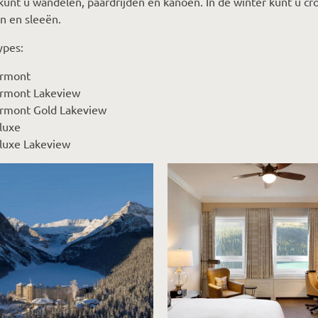
unt u wandelen, paardrijden en kanoën. In de winter kunt u cro
n en sleeën.
ypes:
irmont
irmont Lakeview
irmont Gold Lakeview
luxe
luxe Lakeview