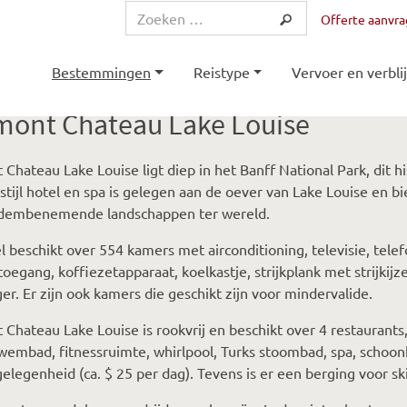
Offerte aanvr
Bestemmingen
Reistype
Vervoer en verblij
mont Chateau Lake Louise
 Chateau Lake Louise ligt diep in het Banff National Park, dit h
stijl hotel en spa is gelegen aan de oever van Lake Louise en b
dembenemende landschappen ter wereld.
l beschikt over 554 kamers met airconditioning, televisie, telef
toegang, koffiezetapparaat, koelkastje, strijkplank met strijkijz
er. Er zijn ook kamers die geschikt zijn voor mindervalide.
 Chateau Lake Louise is rookvrij en beschikt over 4 restaurants,
embad, fitnessruimte, whirlpool, Turks stoombad, spa, schoon
elegenheid (ca. $ 25 per dag). Tevens is er een berging voor ski’