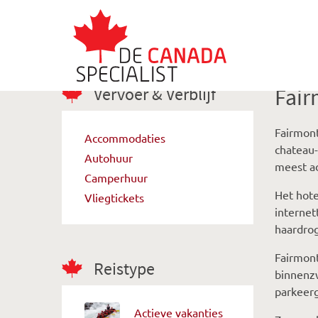
Vervoer & Verblijf
Fair
Fairmont
Accommodaties
chateau-
Autohuur
meest a
Camperhuur
Het hote
Vliegtickets
internet
haardrog
Fairmont
Reistype
binnenzw
parkeerg
Actieve vakanties