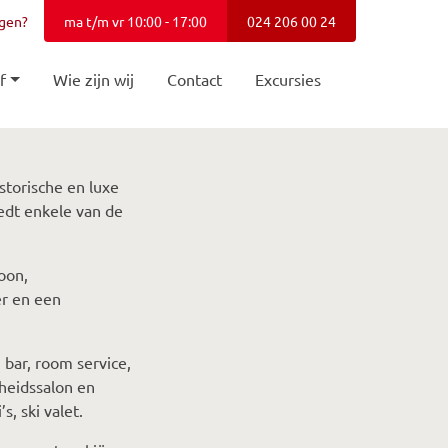
agen?
ma t/m vr 10:00 - 17:00
024 206 00 24
f
Wie zijn wij
Contact
Excursies
istorische en luxe
iedt enkele van de
oon,
er en een
 bar, room service,
heidssalon en
s, ski valet.