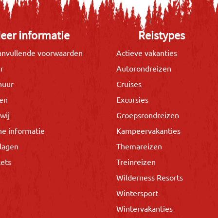
eer informatie
Reistypes
nvullende voorwaarden
Actieve vakanties
r
Autorondreizen
huur
Cruises
gen
Excursies
wij
Groepsrondreizen
he informatie
Kampeervakanties
lagen
Themareizen
kets
Treinreizen
Wilderness Resorts
Wintersport
Wintervakanties