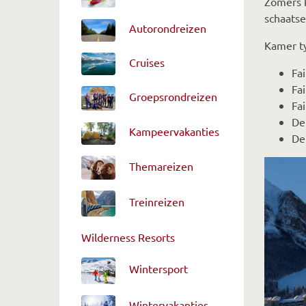
Zomers k
schaatse
Autorondreizen
Kamer t
Cruises
Fa
Fa
Groepsrondreizen
Fa
De
Kampeervakanties
De
Themareizen
Treinreizen
Wilderness Resorts
Wintersport
Wintervakanties