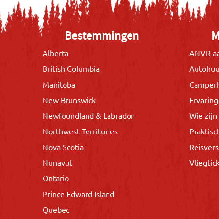
Bestemmingen
M
Alberta
ANVR aa
British Columbia
Autohuu
Manitoba
Camper
New Brunswick
Ervarin
Newfoundland & Labrador
Wie zijn 
Northwest Territories
Praktisc
Nova Scotia
Reisvers
Nunavut
Vliegtic
Ontario
Prince Edward Island
Quebec