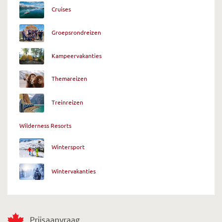
Cruises
Groepsrondreizen
Kampeervakanties
Themareizen
Treinreizen
Wilderness Resorts
Wintersport
Wintervakanties
Prijsaanvraag