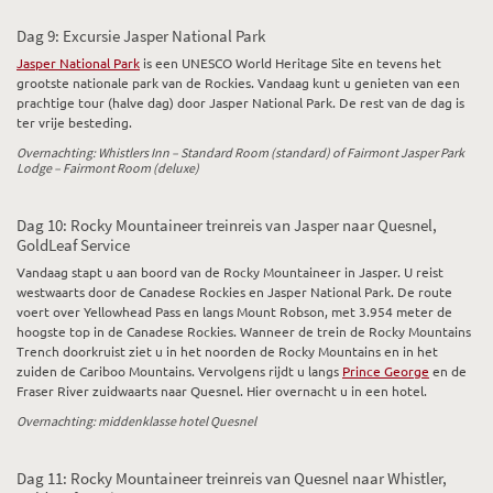
Dag 9: Excursie Jasper National Park
Jasper National Park
is een UNESCO World Heritage Site en tevens het
grootste nationale park van de Rockies. Vandaag kunt u genieten van een
prachtige tour (halve dag) door Jasper National Park. De rest van de dag is
ter vrije besteding.
Overnachting: Whistlers Inn – Standard Room (standard) of Fairmont Jasper Park
Lodge – Fairmont Room (deluxe)
Dag 10: Rocky Mountaineer treinreis van Jasper naar Quesnel,
GoldLeaf Service
Vandaag stapt u aan boord van de Rocky Mountaineer in Jasper. U reist
westwaarts door de Canadese Rockies en Jasper National Park. De route
voert over Yellowhead Pass en langs Mount Robson, met 3.954 meter de
hoogste top in de Canadese Rockies. Wanneer de trein de Rocky Mountains
Trench doorkruist ziet u in het noorden de Rocky Mountains en in het
zuiden de Cariboo Mountains. Vervolgens rijdt u langs
Prince George
en de
Fraser River zuidwaarts naar Quesnel. Hier overnacht u in een hotel.
Overnachting: middenklasse hotel Quesnel
Dag 11: Rocky Mountaineer treinreis van Quesnel naar Whistler,