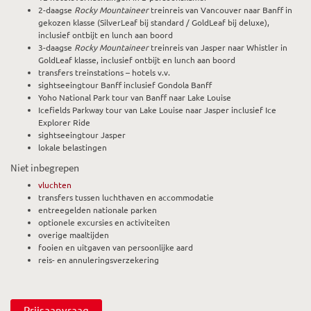
2-daagse
Rocky Mountaineer
treinreis van Vancouver naar Banff in
gekozen klasse (SilverLeaf bij standard / GoldLeaf bij deluxe),
inclusief ontbijt en lunch aan boord
3-daagse
Rocky Mountaineer
treinreis van Jasper naar Whistler in
GoldLeaf klasse, inclusief ontbijt en lunch aan boord
transfers treinstations – hotels v.v.
sightseeingtour Banff inclusief Gondola Banff
Yoho National Park tour van Banff naar Lake Louise
Icefields Parkway tour van Lake Louise naar Jasper inclusief Ice
Explorer Ride
sightseeingtour Jasper
lokale belastingen
Niet inbegrepen
vluchten
transfers tussen luchthaven en accommodatie
entreegelden nationale parken
optionele excursies en activiteiten
overige maaltijden
fooien en uitgaven van persoonlijke aard
reis- en annuleringsverzekering
Prijsaanvraag