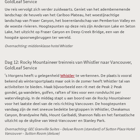
GoldLeaf Service
Uw reis vervolgt zich verder zuidwaarts. Geniet van het adembenemende
landschap: de heuvels van het Cariboo Plateau, het woestijnachtige
landschap van Fraser Canyon, het boerenlandschap van Pemberton Valley en
de woeste rivieren. Hoogtepunten op deze reis zijn Anderson Lake en Seton
Lake, het uitzicht op Fraser Canyon en Deep Creek Bridge, een van de
hoogste spoorwegbruggen ter wereld.
Overnachting: middenklasse hotel Whistler
Dag 12: Rocky Mountaineer treinreis van Whistler naar Vancouver,
GoldLeaf Service
’s Morgens heeft u gelegenheid
Whistler
te verkennen. De plaats is vooral
bekend als wintersportplaats maar ook in de zomer heeft Whistler tal van
activiteiten te bieden. Maak bijvoorbeeld een rit met de Peak 2 Peak
gondel, ga wandelen, golfen, raften of kies voor een rondvlucht per
watervliegtuig. In de middag stapt u aan boord van de Rocky Mountaineer
voor het laatste deel van de reis richting Vancouver. De hoogtepunten
vandaag zijn de met sneeuw bedekte bergtoppen in Whistler, Cheakamus
Canyon, Brandywine Falls, Mount Garibaldi, Shannon Falls en het fantastische
uitzicht op de skyline van West-Vancouver en Stanley Park.
Overnachting: GEC Granville Suites – Deluxe Room (standard) of Sutton Place Hotel
Vancouver – Sutton Room (deluxe)