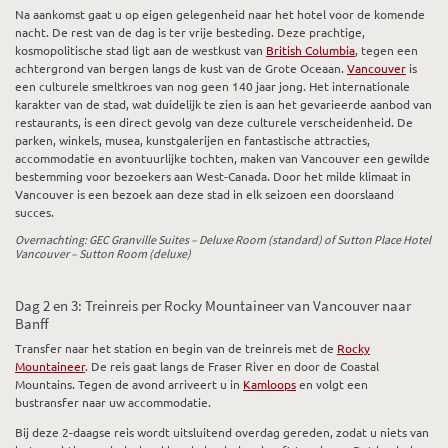
Na aankomst gaat u op eigen gelegenheid naar het hotel voor de komende
nacht. De rest van de dag is ter vrije besteding. Deze prachtige,
kosmopolitische stad ligt aan de westkust van
British Columbia
, tegen een
achtergrond van bergen langs de kust van de Grote Oceaan.
Vancouver
is
een culturele smeltkroes van nog geen 140 jaar jong. Het internationale
karakter van de stad, wat duidelijk te zien is aan het gevarieerde aanbod van
restaurants, is een direct gevolg van deze culturele verscheidenheid. De
parken, winkels, musea, kunstgalerijen en fantastische attracties,
accommodatie en avontuurlijke tochten, maken van Vancouver een gewilde
bestemming voor bezoekers aan West-Canada. Door het milde klimaat in
Vancouver is een bezoek aan deze stad in elk seizoen een doorslaand
succes.
Overnachting: GEC Granville Suites – Deluxe Room (standard) of Sutton Place Hotel
Vancouver – Sutton Room (deluxe)
Dag 2 en 3: Treinreis per Rocky Mountaineer van Vancouver naar
Banff
Transfer naar het station en begin van de treinreis met de
Rocky
Mountaineer
. De reis gaat langs de Fraser River en door de Coastal
Mountains. Tegen de avond arriveert u in
Kamloops
en volgt een
bustransfer naar uw accommodatie.
Bij deze 2-daagse reis wordt uitsluitend overdag gereden, zodat u niets van