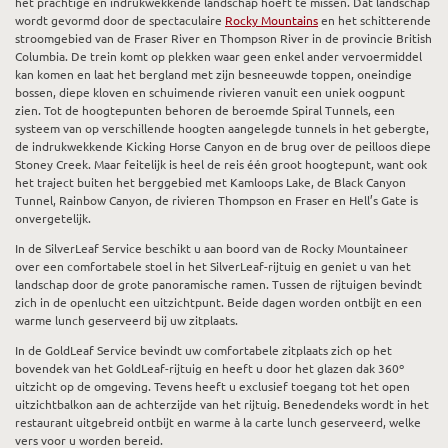
het prachtige en indrukwekkende landschap hoeft te missen. Dat landschap
wordt gevormd door de spectaculaire
Rocky Mountains
en het schitterende
stroomgebied van de Fraser River en Thompson River in de provincie British
Columbia. De trein komt op plekken waar geen enkel ander vervoermiddel
kan komen en laat het bergland met zijn besneeuwde toppen, oneindige
bossen, diepe kloven en schuimende rivieren vanuit een uniek oogpunt
zien. Tot de hoogtepunten behoren de beroemde Spiral Tunnels, een
systeem van op verschillende hoogten aangelegde tunnels in het gebergte,
de indrukwekkende Kicking Horse Canyon en de brug over de peilloos diepe
Stoney Creek. Maar feitelijk is heel de reis één groot hoogtepunt, want ook
het traject buiten het berggebied met Kamloops Lake, de Black Canyon
Tunnel, Rainbow Canyon, de rivieren Thompson en Fraser en Hell’s Gate is
onvergetelijk.
In de SilverLeaf Service beschikt u aan boord van de Rocky Mountaineer
over een comfortabele stoel in het SilverLeaf-rijtuig en geniet u van het
landschap door de grote panoramische ramen. Tussen de rijtuigen bevindt
zich in de openlucht een uitzichtpunt. Beide dagen worden ontbijt en een
warme lunch geserveerd bij uw zitplaats.
In de GoldLeaf Service bevindt uw comfortabele zitplaats zich op het
bovendek van het GoldLeaf-rijtuig en heeft u door het glazen dak 360º
uitzicht op de omgeving. Tevens heeft u exclusief toegang tot het open
uitzichtbalkon aan de achterzijde van het rijtuig. Benedendeks wordt in het
restaurant uitgebreid ontbijt en warme à la carte lunch geserveerd, welke
vers voor u worden bereid.