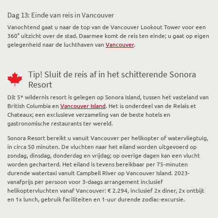
Dag 13: Einde van reis in Vancouver
Vanochtend gaat u naar de top van de Vancouver Lookout Tower voor een
360° uitzicht over de stad. Daarmee komt de reis ten einde; u gaat op eigen
gelegenheid naar de luchthaven van
Vancouver
.
Tip! Sluit de reis af in het schitterende Sonora
Resort
Dit 5* wildernis resort is gelegen op Sonora Island, tussen het vasteland van
British Columbia en
Vancouver Island
. Het is onderdeel van de Relais et
Chateaux; een exclusieve verzameling van de beste hotels en
gastronomische restaurants ter wereld.
Sonora Resort bereikt u vanuit Vancouver per helikopter of watervliegtuig,
in circa 50 minuten. De vluchten naar het eiland worden uitgevoerd op
zondag, dinsdag, donderdag en vrijdag; op overige dagen kan een vlucht
worden gecharterd. Het eiland is tevens bereikbaar per 75-minuten
durende watertaxi vanuit Campbell River op Vancouver Island. 2023-
vanafprijs per persoon voor 3-daags arrangement inclusief
helikoptervluchten vanaf Vancouver: € 2.294, inclusief 2x diner, 2x ontbijt
en 1x lunch, gebruik faciliteiten en 1-uur durende zodiac-excursie.