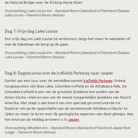
de Natural Bridge over de Kicking Horse River.
Overnachting: Lake Louise Inn – Standard Room (standard) of Fairmont Chateau
Lake Louise – Fairmont Room (deluxe)
Dag 7: Vrije dag Lake Louise
Een vrije dag om Lake Louise te verkennen, langs het meer te wandelen of
met de kabelbaan de berg op de gaan.
Overnachting: Lake Louise Inn – Standard Room (standard) of Fairmont Chateau
Lake Louise – Fairmont Room (deluxe)
Dag 8: Dagexcursie over de Icefields Parkway naar Jasper
Geniet van een tour over de wereldberoemde
Icefields Parkway
. Enkele
hoogtepunten zijn Bow Lake, Columbia Icefield en de Athabasca Falls. De
Columbia Icefield is een van de grootste ijsvlaktes ten zuiden van de
Antarctische cirkel en een van de meest toegankelijke ijsvlaktes van Noord
Amerika. Hier stapt u aan boord van een speciaal geconstrueerde Ice
Explorer om op de oppervlakte van de eeuwenoude Athabasca Glacier te
rijden en meer te leren over de geologische aspecten van deze gletsjer. Aan
het eind van de middag arriveert u in
Jasper
.
Overnachting: Whistlers Inn – Standard Room (standard) of Fairmont Jasper Park
Lodge – Fairmont Room (deluxe)