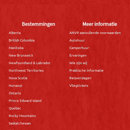
Bestemmingen
Meer informatie
Alberta
ANVR aanvullende voorwaarden
British Columbia
Autohuur
Manitoba
Camperhuur
New Brunswick
Ervaringen
Newfoundland & Labrador
Wie zijn wij
Northwest Territories
Praktische informatie
Nova Scotia
Reisverslagen
Nunavut
Vliegtickets
Ontario
Prince Edward Island
Quebec
Rocky Mountains
Saskatchewan