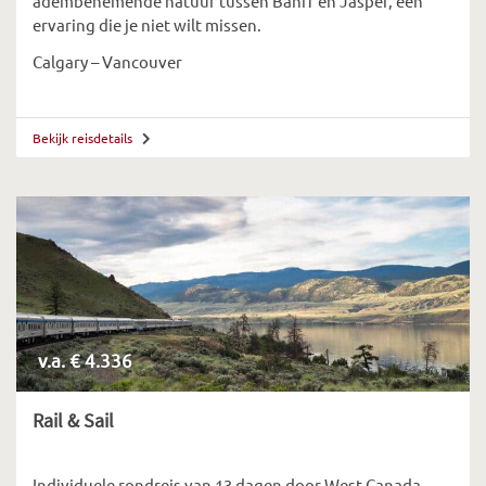
adembenemende natuur tussen Banff en Jasper, een
ervaring die je niet wilt missen.
Calgary – Vancouver
Bekijk reisdetails
v.a. € 4.336
Rail & Sail
Individuele rondreis van 13 dagen door West Canada,