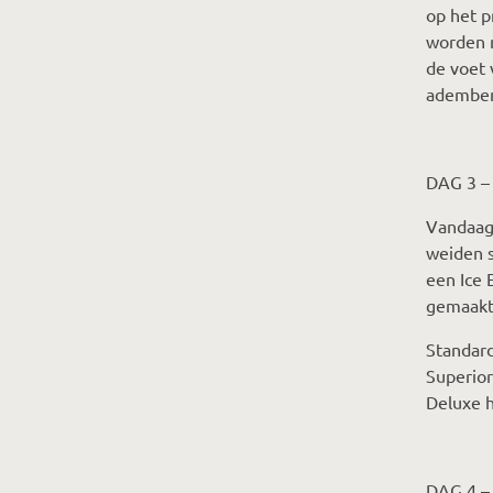
op het p
worden m
de voet 
ademben
DAG 3 
Vandaag 
weiden s
een Ice 
gemaakt 
Standard
Superior
Deluxe h
DAG 4 –