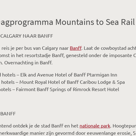
agprogramma Mountains to Sea Rail 
– CALGARY NAAR BANFF
reis je per bus van Calgary naar
Banff
. Laat de cowboystad ach
mst in het resortstadje Banff, genesteld onder de imposante Ca
. Overnachting in Banff.
 hotels – Elk and Avenue Hotel of Banff Ptarmigan Inn
 hotels – Mount Royal Hotel of Banff Caribou Lodge & Spa
otels – Fairmont Banff Springs of Rimrock Resort Hotel
 BANFF
tend ontdek je de stad Banff en het
nationale park
. Hoogtepun
erkwaardige manier zijn gevormd door eeuwenlange erosie, Su