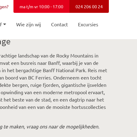
agen?
ma t/m vr 10:00 - 17:00
024 206 00 24
f
Wie zijn wij
Contact
Excursies
age
rachtige landschap van de Rocky Mountains in
vat een busreis naar Banff, waarbij je van de
in het bergachtige Banff National Park. Reis met
 aan boord van BC Ferries. Onderneem een tocht
kte bergen, ruige fjorden, gigantische ijsvelden
 de opwinding van een moderne metropool ervaart,
 het beste van de stad, en een dagtrip naar het
oonheid van een van de mooiste hortuscollecties
ng te maken, vraag ons naar de mogelijkheden.