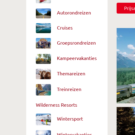
Prij
Autorondreizen
Cruises
Groepsrondreizen
Kampeervakanties
Themareizen
Treinreizen
Wilderness Resorts
Wintersport
Wintervakanties