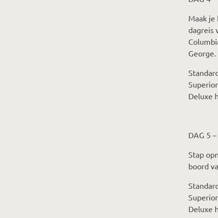
Maak je 
dagreis 
Columbia
George.
Standard
Superior
Deluxe h
DAG 5 –
Stap opn
boord va
Standard
Superior
Deluxe h