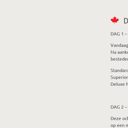
D
DAG 1 
Vandaag 
Na aanko
besteden
Standard
Superior
Deluxe h
DAG 2 –
Deze och
op een m