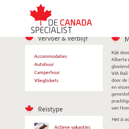
Vervoer & Verblijf
M
Kijk doo
Accommodaties
Alberta 
Autohuur
glooiend
Camperhuur
VIA Rail
door de 
Vliegtickets
en visse
genestel
prachtig
van Noo
Reistype
Het is o
Actieve vakanties