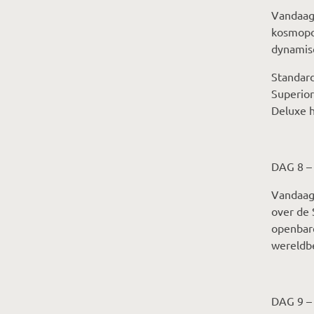
Vandaag 
kosmopol
dynamisc
Standard
Superior
Deluxe h
DAG 8 –
Vandaag
over de 
openbare
wereldb
DAG 9 