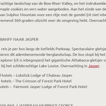
rachtige landschap van de Bow River Valley, en het indrukwek
aple cookies en vers water aangeboden. Aan het einde van de
van Sulphur Mountain voor een ritje met de gondel (rit niet in
emend 360-graden uitzicht over de omgeving hebt. Overnachti
– BANFF NAAR JASPER
reis je per bus langs de Icefields Parkway. Spectaculaire gletsj
ieren dit adembenemende berglandschap. De bus stopt bij het 
Explorer (rit is inbegrepen) het gigantische Athabasca-gletsjer 
bij het schilderachtige Lake Louise. Overnachting in
Jasper
.
 hotels – Lobstick Lodge of Chateau Jasper
 hotels – The Crimson of Forest Park Hotel
otels – Fairmont Jasper Lodge of Forest Park Hotel
 VIA RAIL / JASPER NAAR PRINCE GEORGE