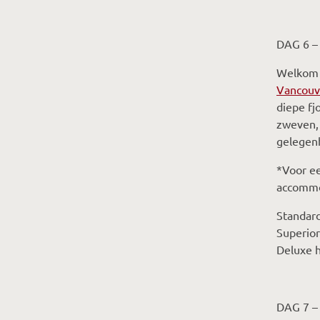
DAG 6 –
Welkom i
Vancouve
diepe fj
zweven, 
gelegenh
*Voor ee
accommod
Standard
Superior
Deluxe h
DAG 7 