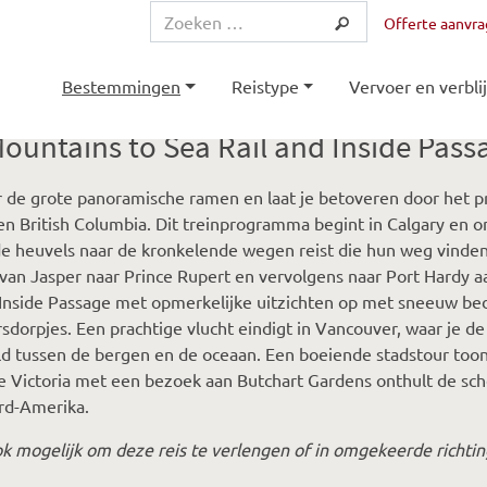
Offerte aanvr
Bestemmingen
Reistype
Vervoer en verblij
ountains to Sea Rail and Inside Pass
r de grote panoramische ramen en laat je betoveren door het p
en British Columbia. Dit treinprogramma begint in Calgary en om
e heuvels naar de kronkelende wegen reist die hun weg vinden 
 van Jasper naar Prince Rupert en vervolgens naar Port Hardy
Inside Passage met opmerkelijke uitzichten op met sneeuw bede
rsdorpjes. Een prachtige vlucht eindigt in Vancouver, waar je
d tussen de bergen en de oceaan. Een boeiende stadstour toont
e Victoria met een bezoek aan Butchart Gardens onthult de sch
rd-Amerika.
ok mogelijk om deze reis te verlengen of in omgekeerde richti