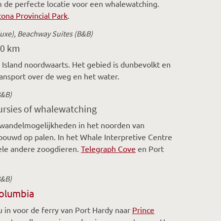
om de perfecte locatie voor een whalewatching.
cona Provincial Park
.
luxe), Beachway Suites (B&B)
30 km
Island noordwaarts. Het gebied is dunbevolkt en
ansport over de weg en het water.
B&B)
cursies of whalewatching
 wandelmogelijkheden in het noorden van
ebouwd op palen. In het Whale Interpretive Centre
 vele andere zoogdieren.
Telegraph Cove
en Port
B&B)
Columbia
 in voor de ferry van Port Hardy naar
Prince