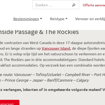
Offerte aanvr
Bestemmingen
Reistype
Vervoer en verblij
nside Passage & The Rockies
de contrasten van West Canada in deze 17-daagse autorondrei
ud en lange stranden op
Vancouver Island
, de diepe fjorden v
s. Er is volop vrije tijd om het natuurschoon te verkennen en 
& The Rockies aan in drie accommodatietypes: Standard hotels (3
akfast accommodaties. Op verzoek kan een combinatie worde
 route: Vancouver – Tofino/Ucluelet – Campbell River – Port Ha
 – Prince George – Jasper – Banff/Canmore – Calgary
is verlengen, inkorten of in omgekeerde volgorde maken? 
saanvraag