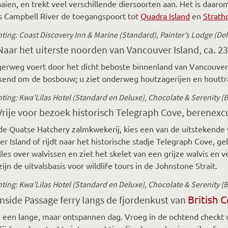
aien, en trekt veel verschillende diersoorten aan. Het is daar
s Campbell River de toegangspoort tot
Quadra Island
en
Strath
ting: Coast Discovery Inn & Marine (Standard), Painter’s Lodge (De
Naar het uiterste noorden van Vancouver Island, ca. 2
gerweg voert door het dicht beboste binnenland van Vancouver 
kend om de bosbouw; u ziet onderweg houtzagerijen en houttr
ting: Kwa’Lilas Hotel (Standard en Deluxe), Chocolate & Serenity (
Vrije voor bezoek historisch Telegraph Cove, berenex
e Quatse Hatchery zalmkwekerij, kies een van de uitstekende
r Island of rijdt naar het historische stadje Telegraph Cove, g
alles over walvissen en ziet het skelet van een grijze walvis en
ijn de uitvalsbasis voor wildlife tours in de Johnstone Strait.
ting: Kwa’Lilas Hotel (Standard en Deluxe), Chocolate & Serenity (
British 
Inside Passage ferry langs de fjordenkust van
een lange, maar ontspannen dag. Vroeg in de ochtend checkt u