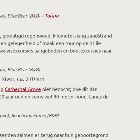
Tofino
e), Blue Bear (B&B) –
es, gematigd regenwoud, kilometerslang zandstrand
n gelegenheid of maak een tour op de Stille
walvisexcursies aangeboden en bootexcursies naar
e), Blue Bear (B&B)
River, ca. 270 km
weg
Cathedral Grove
niet bezocht; doe dit dan
00 jaar oud en soms wel 80 meter hoog. Langs de
luxe), Beachway Suites (B&B)
uizenden zalmen er terug naar hun geboortegrond