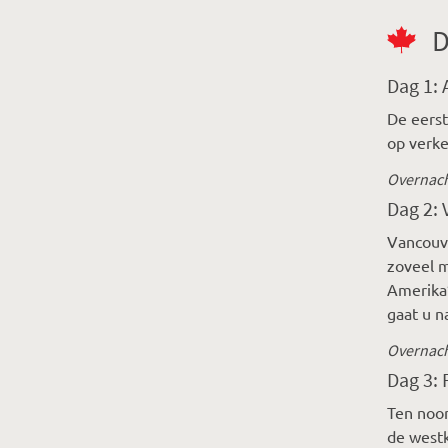
D
Dag 1:
De eerst
op verke
Overnach
Dag 2: 
Vancouve
zoveel m
Amerika’
gaat u n
Overnach
Dag 3: 
Ten noo
de westk