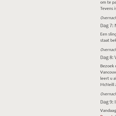
om te pa
Tevens i
Overnach
Dag 7: 
Een slin
staat be
Overnach
Dag 8: 
Bezoek d
Vancouve
leert u 
McNeill z
Overnach
Dag 9: 
Vandaag 