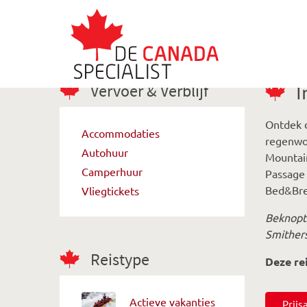
Vervoer & Verblijf
I
Ontdek 
Accommodaties
regenwo
Autohuur
Mountain
Camperhuur
Passage 
Bed&Bre
Vliegtickets
Beknopte
Smithers
Reistype
Deze re
Actieve vakanties
Prij