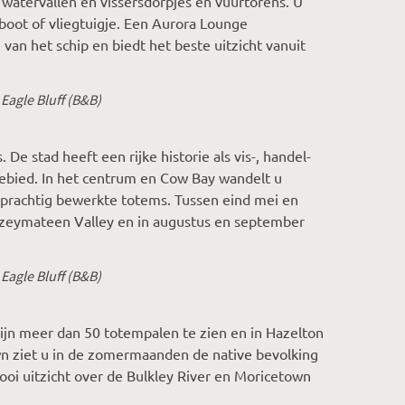
s, watervallen en vissersdorpjes en vuurtorens. U
 boot of vliegtuigje. Een Aurora Lounge
van het schip en biedt het beste uitzicht vanuit
Eagle Bluff (B&B)
 De stad heeft een rijke historie als vis-, handel-
gebied. In het centrum en Cow Bay wandelt u
 prachtig bewerkte totems. Tussen eind mei en
utzeymateen Valley en in augustus en september
Eagle Bluff (B&B)
zijn meer dan 50 totempalen te zien en in Hazelton
own ziet u in de zomermaanden de native bevolking
oi uitzicht over de Bulkley River en Moricetown