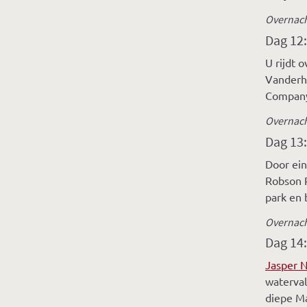
Overnach
Dag 12
U rijdt 
Vanderho
Company 
Overnach
Dag 13
Door ein
Robson P
park en 
Overnach
Dag 14:
Jasper N
waterval
diepe Ma