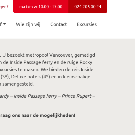
agen?
ma t/m vr 10:00 - 17:00
024 206 00 24
f
Wie zijn wij
Contact
Excursies
s. U bezoekt metropool Vancouver, gematigd
an de Inside Passage ferry en de ruige Rocky
excursies te maken. We bieden de reis Inside
*), Deluxe hotels (4*) en in kleinschalige
n samengesteld.
rdy – Inside Passage ferry – Prince Rupert –
Vraag ons naar de mogelijkheden!