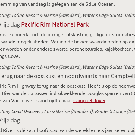
emming van vandaag is gelegen aan de Stille Oceaan.
ting: Tofino Resort & Marine (Standard), Water’s Edge Suites (Delux
Pacific Rim National Park
Vrije dag
ust kenmerkt zich door ruige rotskusten, grillige rotsformati
 wandelmogelijkheden. Verken de bezienswaardigheden op eige
er worden onder andere zwarte berenexcursies, kajaktochten, 
ngs Cove.
ing: Tofino Resort & Marine (Standard), Water’s Edge Suites (Delux
Terug naar de oostkust en noordwaarts naar Campbell 
ific Rim Highway terug naar de oostkust. Heeft u op de heen
 Hier wandelt u tussen indrukwekkende Douglas sparren van 8
e van Vancouver Island rijdt u naar
Campbell River
.
ting: Coast Discovery Inn & Marine (Standard), Painter’s Lodge (De
Vrije dag
 River is dé zalmhoofdstad van de wereld en elk jaar keren d