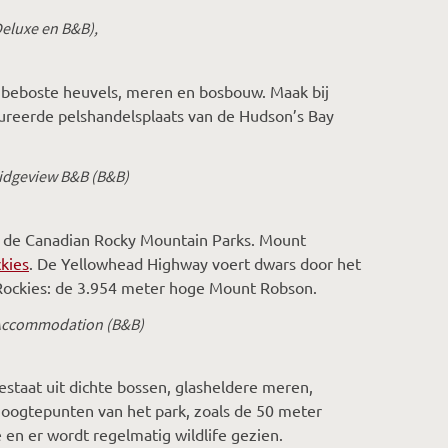
eluxe en B&B),
or beboste heuvels, meren en bosbouw. Maak bij
aureerde pelshandelsplaats van de Hudson’s Bay
Ridgeview B&B (B&B)
ar de Canadian Rocky Mountain Parks. Mount
kies
. De Yellowhead Highway voert dwars door het
 Rockies: de 3.954 meter hoge Mount Robson.
 Accommodation (B&B)
estaat uit dichte bossen, glasheldere meren,
hoogtepunten van het park, zoals de 50 meter
en er wordt regelmatig wildlife gezien.