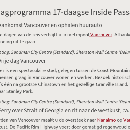
agprogramma 17-daagse Inside Pass
 Aankomst Vancouver en ophalen huurauto
e dagen van de reis verblijft u in metropool
Vancouver
. Afhank
nning uit te gaan.
ting: Sandman City Centre (Standard), Sheraton Wall Centre (Delux
Vrije dag Vancouver
r is een spectaculaire stad, gelegen tussen de Coast Mountai
ensen graag in Vancouver wonen en werken. Bezoek historisch 
s één na grootste Chinatown en het gezellige Granville Island.
aar Stanley Park.
ting: Sandman City Centre (Standard),
Sheraton Wall Centre
(Delu
Ferry over Strait of Georgia en rit naar de westkust, ca
rden van Vancouver maakt u de oversteek naar
Nanaimo
op
Van
ust. De Pacific Rim Highway voert door gematigd regenwoud e