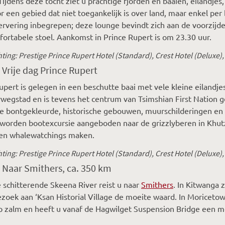
 Tijdens deze tocht ziet u prachtige fjorden en baaien, eilandje
or een gebied dat niet toegankelijk is over land, maar enkel per
ervering inbegrepen; deze lounge bevindt zich aan de voorzijde 
ortabele stoel. Aankomst in Prince Rupert is om 23.30 uur.
ing: Prestige Prince Rupert Hotel (Standard), Crest Hotel (Deluxe), 
 Vrije dag Prince Rupert
upert is gelegen in een beschutte baai met vele kleine eilandjes.
wegstad en is tevens het centrum van Tsimshian First Nation 
e bontgekleurde, historische gebouwen, muurschilderingen en
i worden bootexcursie aangeboden naar de grizzlyberen in Kh
een whalewatchings maken.
ing: Prestige Prince Rupert Hotel (Standard), Crest Hotel (Deluxe), 
 Naar Smithers, ca. 350 km
 schitterende Skeena River reist u naar
Smithers
. In Kitwanga 
ezoek aan ‘Ksan Historial Village de moeite waard. In Moricet
p zalm en heeft u vanaf de Hagwilget Suspension Bridge een mo