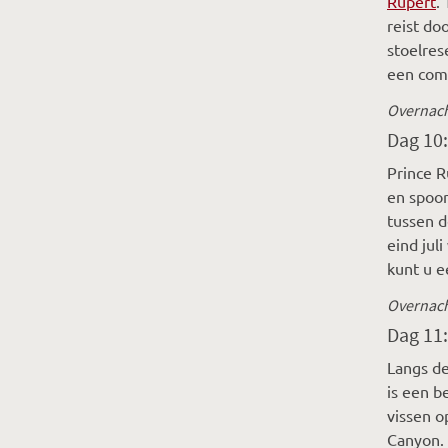
Rupert
.
reist do
stoelres
een comf
Overnacht
Dag 10:
Prince R
en spoor
tussen d
eind jul
kunt u 
Overnacht
Dag 11:
Langs de
is een b
vissen o
Canyon.