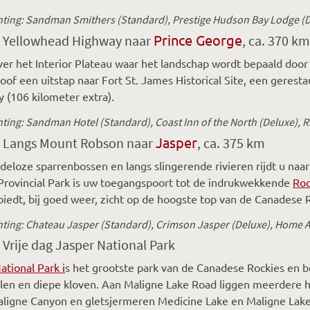
ting: Sandman Smithers (Standard), Prestige Hudson Bay Lodge (D
Prince George
: Yellowhead Highway naar
, ca. 370 km
over het Interior Plateau waar het landschap wordt bepaald do
of een uitstap naar Fort St. James Historical Site, een gerest
(106 kilometer extra).
ting: Sandman Hotel (Standard), Coast Inn of the North (Deluxe), 
Jasper
: Langs Mount Robson naar
, ca. 375 km
deloze sparrenbossen en langs slingerende rivieren rijdt u na
rovincial Park is uw toegangspoort tot de indrukwekkende
Roc
biedt, bij goed weer, zicht op de hoogste top van de Canadese
ting: Chateau Jasper (Standard), Crimson Jasper (Deluxe), Home
 Vrije dag Jasper National Park
ational Park i
s het grootste park van de Canadese Rockies en b
len en diepe kloven. Aan Maligne Lake Road liggen meerdere 
ligne Canyon en gletsjermeren Medicine Lake en Maligne Lake 