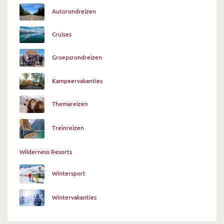
Autorondreizen
Cruises
Groepsrondreizen
Kampeervakanties
Themareizen
Treinreizen
Wilderness Resorts
Wintersport
Wintervakanties