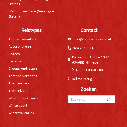
Staten)
Washington State (Verenigde
Staten)
Reistypes
Contact
Actieve vakanties
info@canadaspecialist.nl
Autorondreizen
024 2060024
Cruises
Kerkenbos 1033 – 1037
Excursies
6546BB Nijmegen
Groepsrondreizen
Neem contact op
Kampeervakanties
Bel me terug
Themareizen
Zoeken
Treinreizen
Wilderness Resorts
Wintersport
Wintervakanties