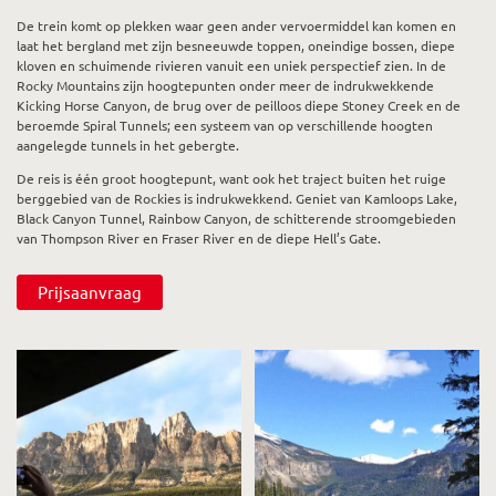
De trein komt op plekken waar geen ander vervoermiddel kan komen en
laat het bergland met zijn besneeuwde toppen, oneindige bossen, diepe
kloven en schuimende rivieren vanuit een uniek perspectief zien. In de
Rocky Mountains zijn hoogtepunten onder meer de indrukwekkende
Kicking Horse Canyon, de brug over de peilloos diepe Stoney Creek en de
beroemde Spiral Tunnels; een systeem van op verschillende hoogten
aangelegde tunnels in het gebergte.
De reis is één groot hoogtepunt, want ook het traject buiten het ruige
berggebied van de Rockies is indrukwekkend. Geniet van Kamloops Lake,
Black Canyon Tunnel, Rainbow Canyon, de schitterende stroomgebieden
van Thompson River en Fraser River en de diepe Hell’s Gate.
Prijsaanvraag