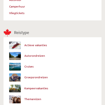
Camperhuur
Vliegtickets
Reistype
Actieve vakanties
Autorondreizen
Cruises
Groepsrondreizen
Kampeervakanties
Themareizen