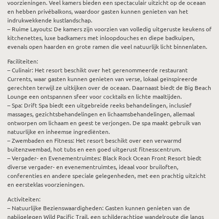
voorzieningen. Veel kamers bieden een spectaculair uitzicht op de oceaan
en hebben privébalkons, waardoor gasten kunnen genieten van het
indrukwekkende kustlandschap.
– Ruime Layouts: De kamers zijn voorzien van volledig uitgeruste keukens of
kitchenettes, luxe badkamers met inloopdouches en diepe badkuipen,
evenals open haarden en grote ramen die veel natuurlijk licht binnenlaten.
Faciliteiten:
– Culinair: Het resort beschikt over het gerenommeerde restaurant
Currents, waar gasten kunnen genieten van verse, lokaal geïnspireerde
gerechten terwijl ze uitkijken over de oceaan. Daarnaast biedt de Big Beach
Lounge een ontspannen sfeer voor cocktails en lichte maaltijden.
– Spa: Drift Spa biedt een uitgebreide reeks behandelingen, inclusief
massages, gezichtsbehandelingen en lichaamsbehandelingen, allemaal
ontworpen om lichaam en geest te verjongen. De spa maakt gebruik van
natuurlijke en inheemse ingrediënten.
– Zwembaden en Fitness: Het resort beschikt over een verwarmd
buitenzwembad, hot tubs en een goed uitgerust fitnesscentrum.
– Vergader- en Evenementruimtes: Black Rock Ocean Front Resort biedt
diverse vergader- en evenementruimtes, ideaal voor bruiloften,
conferenties en andere speciale gelegenheden, met een prachtig uitzicht
en eersteklas voorzieningen.
Activiteiten:
– Natuurlijke Bezienswaardigheden: Gasten kunnen genieten van de
nabijgelegen Wild Pacific Trail, een schilderachtige wandelroute die langs