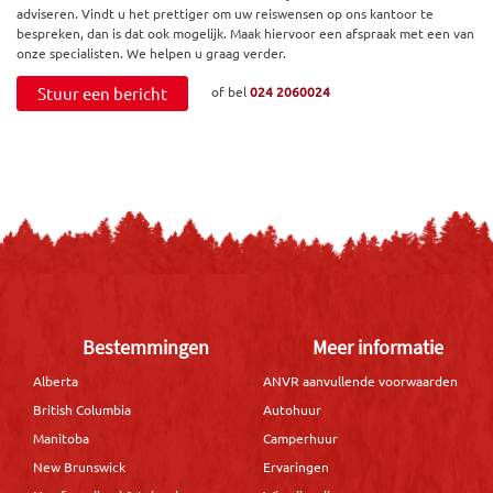
adviseren. Vindt u het prettiger om uw reiswensen op ons kantoor te
bespreken, dan is dat ook mogelijk. Maak hiervoor een afspraak met een van
onze specialisten. We helpen u graag verder.
Stuur een bericht
of bel
024 2060024
Bestemmingen
Meer informatie
Alberta
ANVR aanvullende voorwaarden
British Columbia
Autohuur
Manitoba
Camperhuur
New Brunswick
Ervaringen