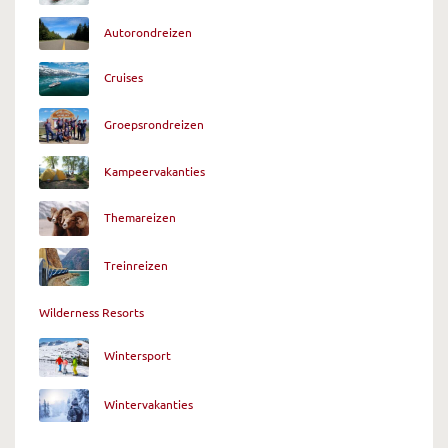
Autorondreizen
Cruises
Groepsrondreizen
Kampeervakanties
Themareizen
Treinreizen
Wilderness Resorts
Wintersport
Wintervakanties