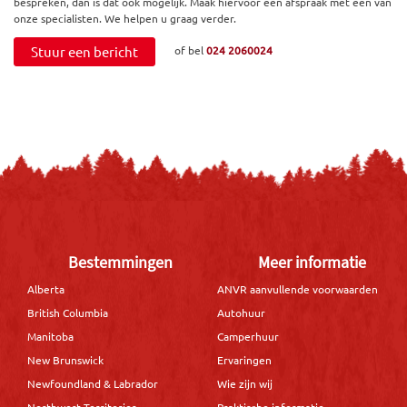
bespreken, dan is dat ook mogelijk. Maak hiervoor een afspraak met een van
onze specialisten. We helpen u graag verder.
Stuur een bericht
of bel
024 2060024
Bestemmingen
Meer informatie
Alberta
ANVR aanvullende voorwaarden
British Columbia
Autohuur
Manitoba
Camperhuur
New Brunswick
Ervaringen
Newfoundland & Labrador
Wie zijn wij