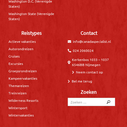
Washington D.C. (Verenigde
Staten)
Washington State (Verenigde
Staten)
Reistypes
Contact
Actieve vakanties
info@canadaspecialist.nl
Autorondreizen
024 2060024
Cruises
Kerkenbos 1033 – 1037
Excursies
6546BB Nijmegen
Groepsrondreizen
Neem contact op
Kampeervakanties
Bel me terug
Themareizen
Zoeken
Treinreizen
Wilderness Resorts
Wintersport
Wintervakanties