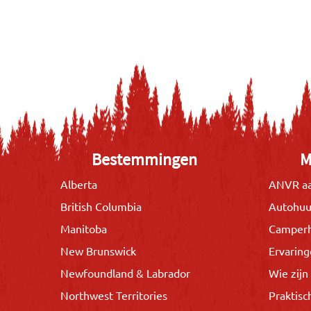
Bestemmingen
M
Alberta
ANVR aa
British Columbia
Autohuu
Manitoba
Camper
New Brunswick
Ervarin
Newfoundland & Labrador
Wie zijn 
Northwest Territories
Praktisc