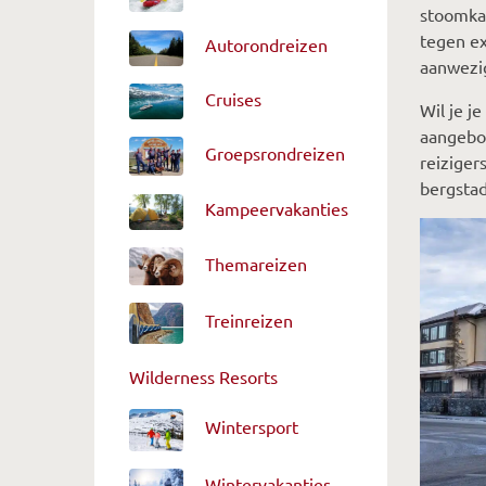
stoomka
tegen ex
Autorondreizen
aanwezig
Cruises
Wil je j
aangebod
Groepsrondreizen
reiziger
bergstad
Kampeervakanties
Themareizen
Treinreizen
Wilderness Resorts
Wintersport
Wintervakanties