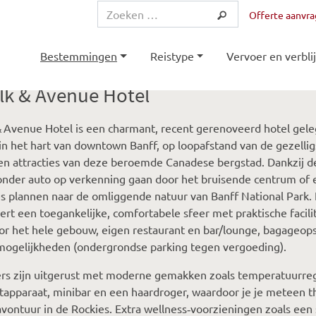
Offerte aanvr
Bestemmingen
Reistype
Vervoer en verblij
lk & Avenue Hotel
& Avenue Hotel is een charmant, recent gerenoveerd hotel gel
n het hart van downtown Banff, op loopafstand van de gezellig
en attracties van deze beroemde Canadese bergstad. Dankzij de
onder auto op verkenning gaan door het bruisende centrum of
es plannen naar de omliggende natuur van Banff National Park. 
rt een toegankelijke, comfortabele sfeer met praktische facilit
or het hele gebouw, eigen restaurant en bar/lounge, bagageop
mogelijkheden (ondergrondse parking tegen vergoeding).
s zijn uitgerust met moderne gemakken zoals temperatuurregel
tapparaat, minibar en een haardroger, waardoor je je meteen th
avontuur in de Rockies. Extra wellness‑voorzieningen zoals een