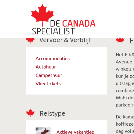
Vervoer & Verblijf
E
Het Elk 
Accommodaties
Avenue i
Autohuur
winkels 
Camperhuur
kun je z
uitstapj
Vliegtickets
combinee
Wi‑Fi do
parkeer
Reistype
De kamer
koffieze
dag vol 
Actieve vakanties