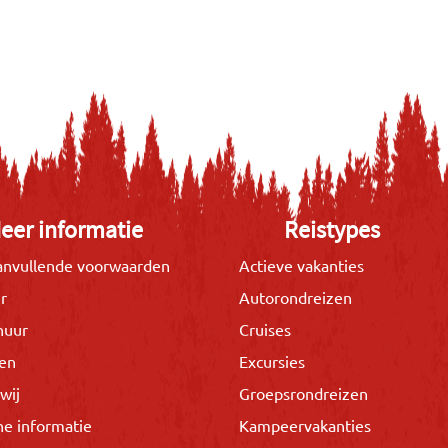
eer informatie
Reistypes
nvullende voorwaarden
Actieve vakanties
r
Autorondreizen
huur
Cruises
gen
Excursies
wij
Groepsrondreizen
he informatie
Kampeervakanties