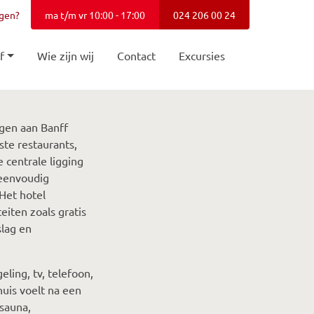
agen?
ma t/m vr 10:00 - 17:00
024 206 00 24
f
Wie zijn wij
Contact
Excursies
egen aan Banff
ste restaurants,
 centrale ligging
 eenvoudig
Het hotel
eiten zoals gratis
slag en
ing, tv, telefoon,
uis voelt na een
 sauna,