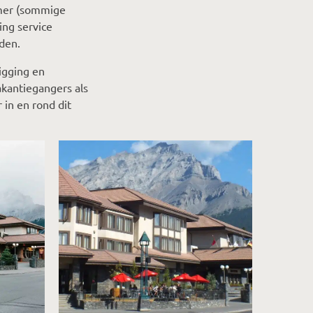
amer (sommige
ing service
eden.
ligging en
akantiegangers als
 in en rond dit