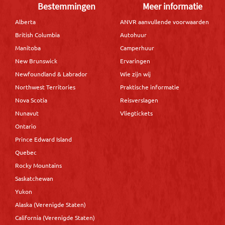
Bestemmingen
Meer informatie
Alberta
ANVR aanvullende voorwaarden
British Columbia
Autohuur
Manitoba
Camperhuur
New Brunswick
Ervaringen
Newfoundland & Labrador
Wie zijn wij
Northwest Territories
Praktische informatie
Nova Scotia
Reisverslagen
Nunavut
Vliegtickets
Ontario
Prince Edward Island
Quebec
Rocky Mountains
Saskatchewan
Yukon
Alaska (Verenigde Staten)
California (Verenigde Staten)