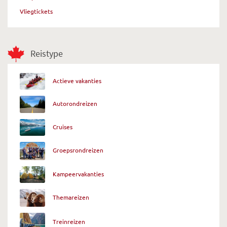
Vliegtickets
Reistype
Actieve vakanties
Autorondreizen
Cruises
Groepsrondreizen
Kampeervakanties
Themareizen
Treinreizen