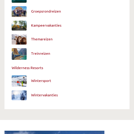
Groepsrondreizen
Kampeervakanties
Themareizen
Treinreizen
Wilderness Resorts
Wintersport
Wintervakanties