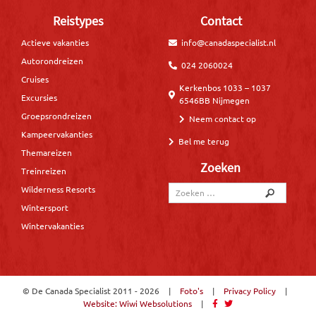
Reistypes
Contact
Actieve vakanties
info@canadaspecialist.nl
Autorondreizen
024 2060024
Cruises
Kerkenbos 1033 – 1037
Excursies
6546BB Nijmegen
Groepsrondreizen
Neem contact op
Kampeervakanties
Bel me terug
Themareizen
Zoeken
Treinreizen
Wilderness Resorts
Wintersport
Wintervakanties
© De Canada Specialist
2011 - 2026
|
Foto's
|
Privacy Policy
|
Website: Wiwi Websolutions
|