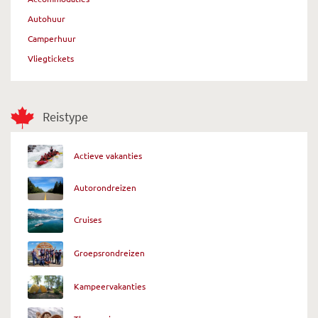
Autohuur
Camperhuur
Vliegtickets
Reistype
Actieve vakanties
Autorondreizen
Cruises
Groepsrondreizen
Kampeervakanties