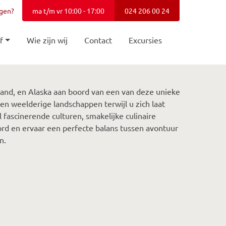
agen?
ma t/m vr 10:00 - 17:00
024 206 00 24
f
Wie zijn wij
Contact
Excursies
nd, en Alaska aan boord van een van deze unieke
 en weelderige landschappen terwijl u zich laat
 fascinerende culturen, smakelijke culinaire
d en ervaar een perfecte balans tussen avontuur
n.