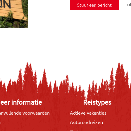
o
Stuur een bericht
eer informatie
Reistypes
nvullende voorwaarden
Actieve vakanties
r
Autorondreizen