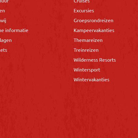
huur
Cruises
gen
Excursies
wij
Groepsrondreizen
he informatie
Kampeervakanties
lagen
Themareizen
kets
Treinreizen
Wilderness Resorts
Wintersport
Wintervakanties