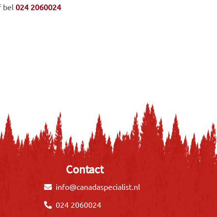
f bel
024 2060024
Contact
info@canadaspecialist.nl
024 2060024