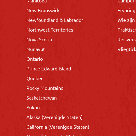
Manitoba
Camper
New Brunswick
Ervarin
Newfoundland & Labrador
Wie zijn 
Northwest Territories
Praktisc
Nova Scotia
Reisvers
Nunavut
Vliegtic
Ontario
Prince Edward Island
Quebec
Rocky Mountains
Saskatchewan
Yukon
Alaska (Verenigde Staten)
California (Verenigde Staten)