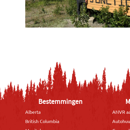
Bestemmingen
M
Alberta
ANVR aa
British Columbia
Autohuu