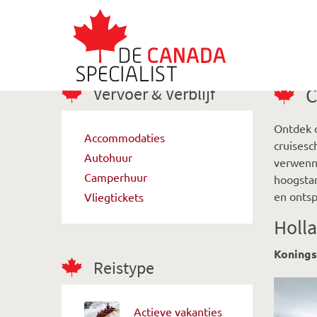
Vervoer & Verblijf
C
Ontdek 
Accommodaties
cruisesc
Autohuur
verwenne
Camperhuur
hoogstan
en onts
Vliegtickets
Holl
Koning
Reistype
Actieve vakanties