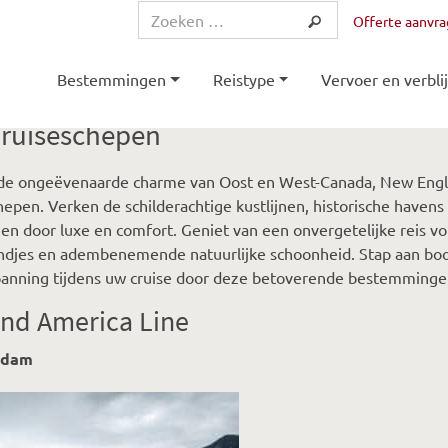
Offerte aanvr
Bestemmingen
Reistype
Vervoer en verblij
ruiseschepen
de ongeëvenaarde charme van Oost en West-Canada, New Engla
hepen. Verken de schilderachtige kustlijnen, historische havens
n door luxe en comfort. Geniet van een onvergetelijke reis vol
djes en adembenemende natuurlijke schoonheid. Stap aan boor
panning tijdens uw cruise door deze betoverende bestemminge
and America Line
sdam