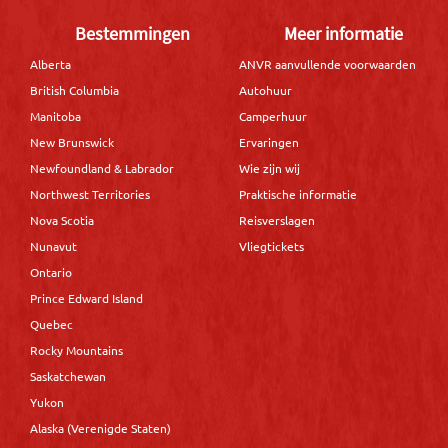
Bestemmingen
Meer informatie
Alberta
ANVR aanvullende voorwaarden
British Columbia
Autohuur
Manitoba
Camperhuur
New Brunswick
Ervaringen
Newfoundland & Labrador
Wie zijn wij
Northwest Territories
Praktische informatie
Nova Scotia
Reisverslagen
Nunavut
Vliegtickets
Ontario
Prince Edward Island
Quebec
Rocky Mountains
Saskatchewan
Yukon
Alaska (Verenigde Staten)