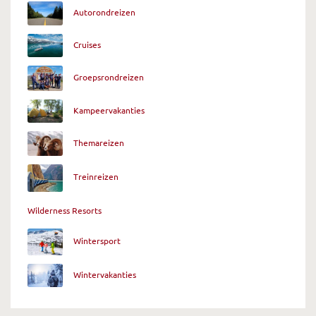
Autorondreizen
Cruises
Groepsrondreizen
Kampeervakanties
Themareizen
Treinreizen
Wilderness Resorts
Wintersport
Wintervakanties