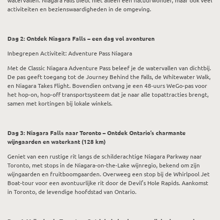
watervallen. Niagara Falls biedt niet alleen een natuurwonder, maar ook veel
activiteiten en bezienswaardigheden in de omgeving.
Dag 2: Ontdek Niagara Falls – een dag vol avonturen
Inbegrepen Activiteit: Adventure Pass Niagara
Met de Classic Niagara Adventure Pass beleef je de watervallen van dichtbij.
De pas geeft toegang tot de Journey Behind the Falls, de Whitewater Walk,
en Niagara Takes Flight. Bovendien ontvang je een 48-uurs WeGo-pas voor
het hop-on, hop-off transportsysteem dat je naar alle topattracties brengt,
samen met kortingen bij lokale winkels.
Dag 3: Niagara Falls naar Toronto – Ontdek Ontario’s charmante
wijngaarden en waterkant (128 km)
Geniet van een rustige rit langs de schilderachtige Niagara Parkway naar
Toronto, met stops in de Niagara-on-the-Lake wijnregio, bekend om zijn
wijngaarden en fruitboomgaarden. Overweeg een stop bij de Whirlpool Jet
Boat-tour voor een avontuurlijke rit door de Devil’s Hole Rapids. Aankomst
in Toronto, de levendige hoofdstad van Ontario.