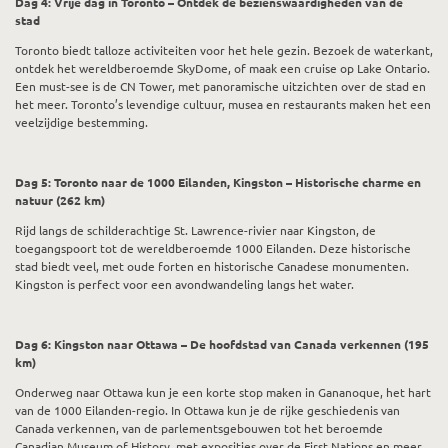
Dag 4: Vrije dag in Toronto – Ontdek de bezienswaardigheden van de
stad
Toronto biedt talloze activiteiten voor het hele gezin. Bezoek de waterkant,
ontdek het wereldberoemde SkyDome, of maak een cruise op Lake Ontario.
Een must-see is de CN Tower, met panoramische uitzichten over de stad en
het meer. Toronto’s levendige cultuur, musea en restaurants maken het een
veelzijdige bestemming.
Dag 5: Toronto naar de 1000 Eilanden, Kingston – Historische charme en
natuur (262 km)
Rijd langs de schilderachtige St. Lawrence-rivier naar Kingston, de
toegangspoort tot de wereldberoemde 1000 Eilanden. Deze historische
stad biedt veel, met oude forten en historische Canadese monumenten.
Kingston is perfect voor een avondwandeling langs het water.
Dag 6: Kingston naar Ottawa – De hoofdstad van Canada verkennen (195
km)
Onderweg naar Ottawa kun je een korte stop maken in Gananoque, het hart
van de 1000 Eilanden-regio. In Ottawa kun je de rijke geschiedenis van
Canada verkennen, van de parlementsgebouwen tot het beroemde
Canadian Museum of History, met exposities over de First Nations en meer.