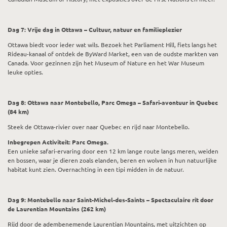
Dag 7: Vrije dag in Ottawa – Cultuur, natuur en familieplezier
Ottawa biedt voor ieder wat wils. Bezoek het Parliament Hill, fiets langs het
Rideau-kanaal of ontdek de ByWard Market, een van de oudste markten van
Canada. Voor gezinnen zijn het Museum of Nature en het War Museum
leuke opties.
Dag 8: Ottawa naar Montebello, Parc Omega – Safari-avontuur in Quebec
(84 km)
Steek de Ottawa-rivier over naar Quebec en rijd naar Montebello.
Inbegrepen Activiteit: Parc Omega.
Een unieke safari-ervaring door een 12 km lange route langs meren, weiden
en bossen, waar je dieren zoals elanden, beren en wolven in hun natuurlijke
habitat kunt zien. Overnachting in een tipi midden in de natuur.
Dag 9: Montebello naar Saint-Michel-des-Saints – Spectaculaire rit door
de Laurentian Mountains (262 km)
Rijd door de adembenemende Laurentian Mountains, met uitzichten op