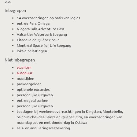
p.p.
Inbegrepen
14 overnachtingen op basis van logies
entree Parc Omega
Niagara Falls Adventure Pass
Valcartier Waterpark toegang
Citadelle de Québec tour
Montreal Space for Life toegang
lokale belastingen
Niet inbegrepen
vluchten
autohuur
maaltijden
parkeergelden
optionele excursies
persoonlijke uitgaven
entreegeld parken
persoonlijke uitgaven
toeslagen bij weekendovernachtingen in Kingston, Montebello,
Saint-Michel-des-Saints en Quebec City, en overnachtingen van
maandag tot en met donderdag in Ottawa
reis- en annuleringsverzekering