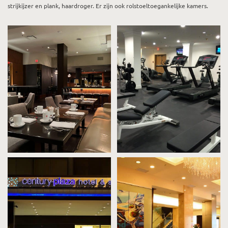
strijkijzer en plank, haardroger. Er zijn ook rolstoeltoegankelijke kamers.