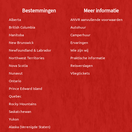
Bestemmingen
Meer informatie
Alberta
ANVR aanvullende voorwaarden
British Columbia
Autohuur
Manitoba
Camperhuur
New Brunswick
Ervaringen
Newfoundland & Labrador
Wie zijn wij
Northwest Territories
Praktische informatie
Nova Scotia
Reisverslagen
Nunavut
Vliegtickets
Ontario
Prince Edward Island
Quebec
Rocky Mountains
Saskatchewan
Yukon
Alaska (Verenigde Staten)