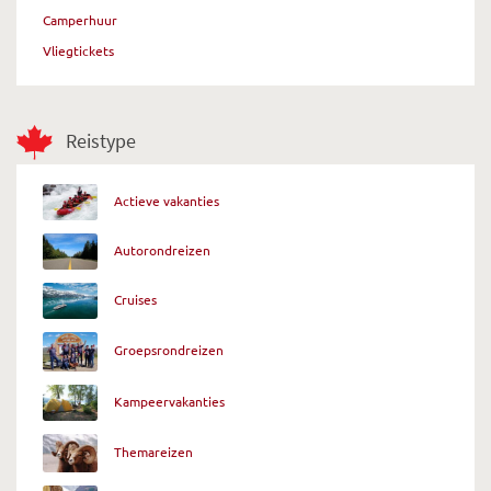
Camperhuur
Vliegtickets
Reistype
Actieve vakanties
Autorondreizen
Cruises
Groepsrondreizen
Kampeervakanties
Themareizen