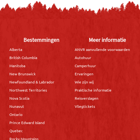
Bestemmingen
Meer informatie
Alberta
ANVR aanvullende voorwaarden
British Columbia
Autohuur
Manitoba
Camperhuur
New Brunswick
Ervaringen
Newfoundland & Labrador
Wie zijn wij
Northwest Territories
Praktische informatie
Nova Scotia
Reisverslagen
Nunavut
Vliegtickets
Ontario
Prince Edward Island
Quebec
Rocky Mountains