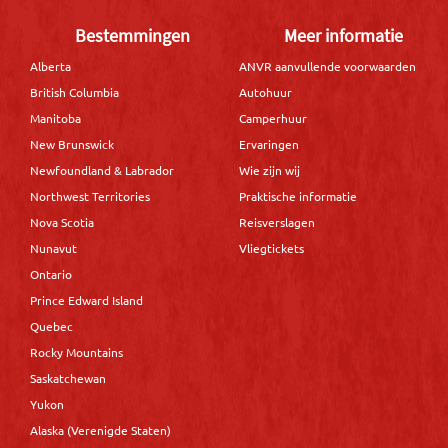
Bestemmingen
Meer informatie
Alberta
ANVR aanvullende voorwaarden
British Columbia
Autohuur
Manitoba
Camperhuur
New Brunswick
Ervaringen
Newfoundland & Labrador
Wie zijn wij
Northwest Territories
Praktische informatie
Nova Scotia
Reisverslagen
Nunavut
Vliegtickets
Ontario
Prince Edward Island
Quebec
Rocky Mountains
Saskatchewan
Yukon
Alaska (Verenigde Staten)