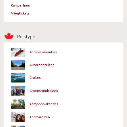
Camperhuur
Vliegtickets
Reistype
Actieve vakanties
Autorondreizen
Cruises
Groepsrondreizen
Kampeervakanties
Themareizen