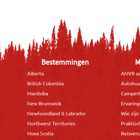
Bestemmingen
M
Alberta
ANVR aa
British Columbia
Autohuu
Manitoba
Camper
New Brunswick
Ervarin
Newfoundland & Labrador
Wie zijn 
Northwest Territories
Praktisc
Nova Scotia
Reisvers