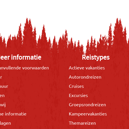
eer informatie
Reistypes
nvullende voorwaarden
Actieve vakanties
r
Autorondreizen
huur
Cruises
gen
Excursies
wij
Groepsrondreizen
he informatie
Kampeervakanties
lagen
Themareizen