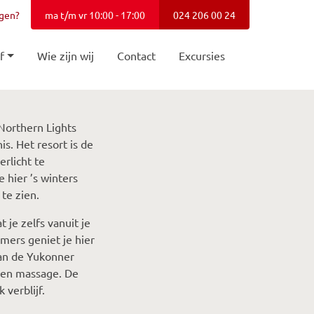
agen?
ma t/m vr 10:00 - 17:00
024 206 00 24
f
Wie zijn wij
Contact
Excursies
 Northern Lights
s. Het resort is de
rlicht te
 hier ’s winters
te zien.
je zelfs vanuit je
mers geniet je hier
an de Yukonner
een massage. De
verblijf.