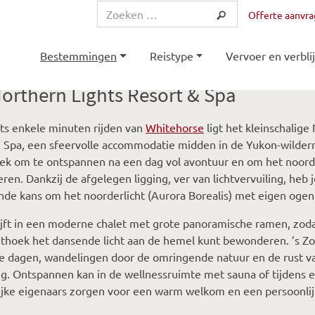
Offerte aanvr
Bestemmingen
Reistype
Vervoer en verblij
orthern Lights Resort & Spa
ts enkele minuten rijden van
Whitehorse
ligt het kleinschalige
 Spa, een sfeervolle accommodatie midden in de Yukon-wilderni
lek om te ontspannen na een dag vol avontuur en om het noorde
en. Dankzij de afgelegen ligging, ver van lichtvervuiling, heb je
nde kans om het noorderlicht (Aurora Borealis) met eigen ogen 
ijft in een moderne chalet met grote panoramische ramen, zodat 
ithoek het dansende licht aan de hemel kunt bewonderen. ’s Zo
e dagen, wandelingen door de omringende natuur en de rust v
. Ontspannen kan in de wellnessruimte met sauna of tijdens 
ijke eigenaars zorgen voor een warm welkom en een persoonlijk 