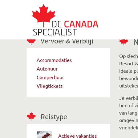
Vervoer & Verblijf
N
Op slech
Accommodaties
Resort &
Autohuur
ideale p
Camperhuur
bewonder
uitsteke
Vliegtickets
Je verbl
bed of z
van lang
Reistype
omgeving
vriendel
Actieve vakanties