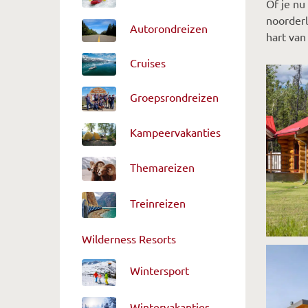
Of je nu
noorderl
Autorondreizen
hart va
Cruises
Groepsrondreizen
Kampeervakanties
Themareizen
Treinreizen
Wilderness Resorts
Wintersport
Wintervakanties