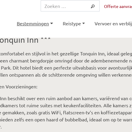
Offerte aanvr
Bestemmingen
Reistype
Vervoer en verblij
onquin Inn ***
 comfortabel en stijlvol in het gezellige Tonquin Inn, ideaal gele
, een charmant bergdorpje omringd door de adembenemende na
 Park. Dit hotel biedt een perfecte uitvalsbasis voor avontuurlij
llen ontspannen als de schitterende omgeving willen verkenne
en Voorzieningen:
Inn beschikt over een ruim aanbod aan kamers, variërend van 
dkamers tot ruime suites met keukenfaciliteiten. Alle kamers z
gemakken, zoals gratis WiFi, flatscreen-tv’s en koffiezetapp
ieden zelfs een open haard of bubbelbad, ideaal om op te war
.