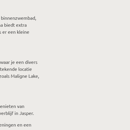
md binnenzwembad,
a biedt extra
s er een kleine
waar je een divers
stekende locatie
zoals Maligne Lake,
genieten van
erblijf in Jasper.
ieningen en een