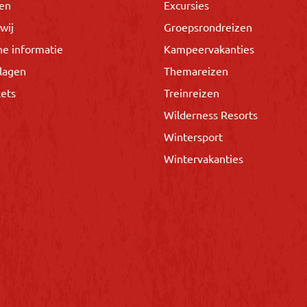
gen
Excursies
wij
Groepsrondreizen
he informatie
Kampeervakanties
lagen
Themareizen
kets
Treinreizen
Wilderness Resorts
Wintersport
Wintervakanties