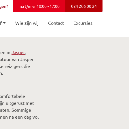
agen?
ma t/m vr 10:00 - 17:00
024 206 00 24
f
Wie zijn wij
Contact
Excursies
gen in
Jasper
,
tuur van Jasper
ke reizigers die
n.
comfortabele
ijn uitgerust met
araten. Sommige
men na een dag vol