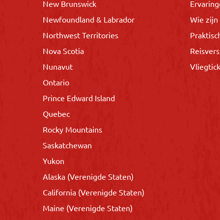
New Brunswick
Ervarin
Newfoundland & Labrador
Wie zijn 
Northwest Territories
Praktisc
Nova Scotia
Reisvers
Nunavut
Vliegtic
Ontario
Prince Edward Island
Quebec
Rocky Mountains
Saskatchewan
Yukon
Alaska (Verenigde Staten)
California (Verenigde Staten)
Maine (Verenigde Staten)