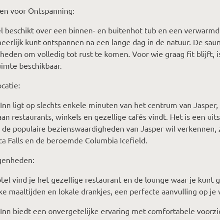
iten voor Ontspanning:
el beschikt over een binnen- en buitenhot tub en een verwar
heerlijk kunt ontspannen na een lange dag in de natuur. De saun
heden om volledig tot rust te komen. Voor wie graag fit blijft, i
uimte beschikbaar.
ocatie:
Inn ligt op slechts enkele minuten van het centrum van Jasper, 
an restaurants, winkels en gezellige cafés vindt. Het is een uit
 de populaire bezienswaardigheden van Jasper wil verkennen, 
a Falls en de beroemde Columbia Icefield.
genheden:
otel vind je het gezellige restaurant en de lounge waar je kunt 
ke maaltijden en lokale drankjes, een perfecte aanvulling op je v
Inn biedt een onvergetelijke ervaring met comfortabele voorz