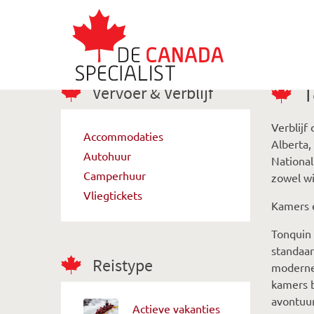
Vervoer & Verblijf
T
Verblijf
Accommodaties
Alberta
Autohuur
National
Camperhuur
zowel wi
Vliegtickets
Kamers 
Tonquin 
standaar
Reistype
moderne 
kamers b
avontuur
Actieve vakanties