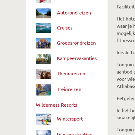
Facilite
Autorondreizen
Het hot
waar je 
Cruises
mogelijk
fitnessr
Groepsrondreizen
Ideale L
Kampeervakanties
Tonquin 
aanbod a
Themareizen
voor wie
Athabasc
Treinreizen
Eetgele
Wilderness Resorts
In het h
smakelij
Wintersport
Tonquin 
Wintervakanties