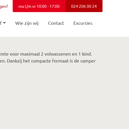
agen?
ma t/m vr 10:00 - 17:00
024 206 00 24
f
Wie zijn wij
Contact
Excursies
imte voor maximaal 2 volwassenen en 1 kind.
nen. Dankzij het compacte formaat is de camper