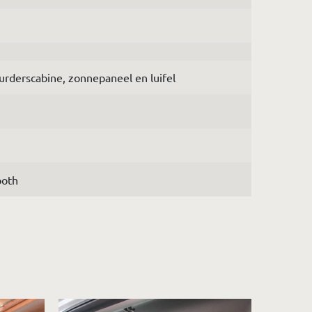
uurderscabine, zonnepaneel en luifel
ooth