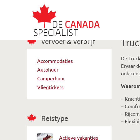
Vervoer & Verblijf
Truc
De Truck
Accommodaties
Ervaar d
Autohuur
ook zee
Camperhuur
Waarom 
Vliegtickets
– Kracht
– Comfo
– Rijcom
Reistype
– Flexibi
Actieve vakanties