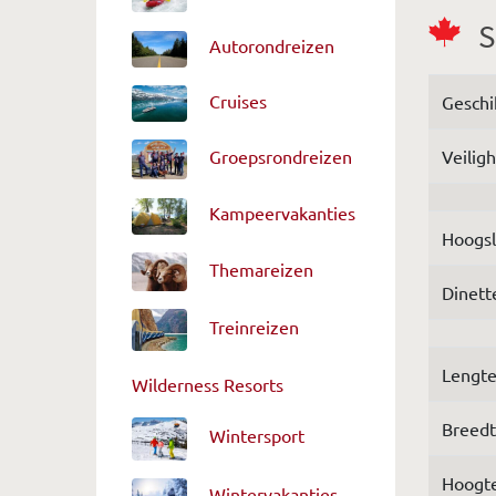
S
Autorondreizen
Cruises
Geschi
Veilig
Groepsrondreizen
Kampeervakanties
Hoogsl
Themareizen
Dinett
Treinreizen
Lengt
Wilderness Resorts
Breed
Wintersport
Hoogt
Wintervakanties