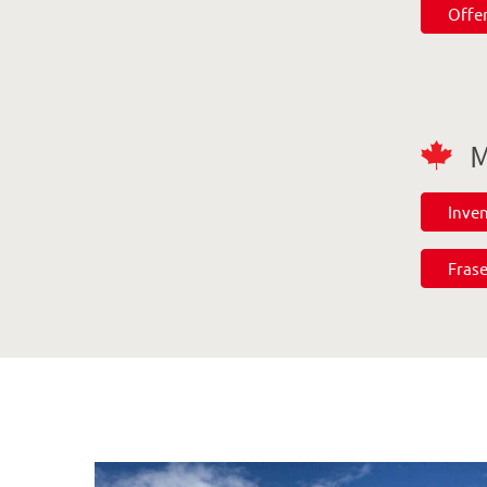
Offe
M
Inven
Frase