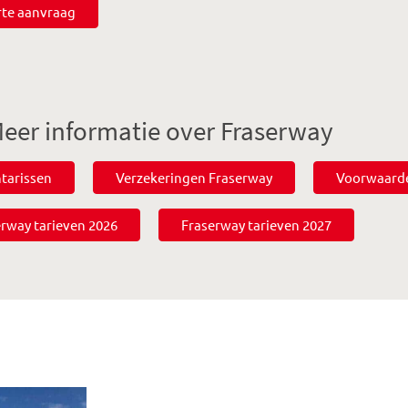
rte aanvraag
eer informatie over Fraserway
tarissen
Verzekeringen Fraserway
Voorwaard
rway tarieven 2026
Fraserway tarieven 2027