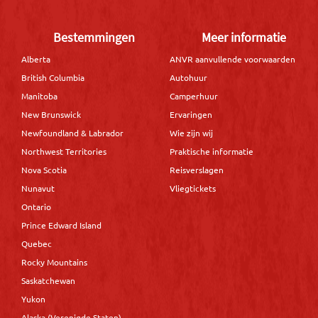
Bestemmingen
Meer informatie
Alberta
ANVR aanvullende voorwaarden
British Columbia
Autohuur
Manitoba
Camperhuur
New Brunswick
Ervaringen
Newfoundland & Labrador
Wie zijn wij
Northwest Territories
Praktische informatie
Nova Scotia
Reisverslagen
Nunavut
Vliegtickets
Ontario
Prince Edward Island
Quebec
Rocky Mountains
Saskatchewan
Yukon
Alaska (Verenigde Staten)