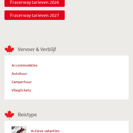
Fraserway tarieven 2026
Fraserway tarieven 2027
Vervoer & Verblijf
Accommodaties
Autohuur
Camperhuur
Vliegtickets
Reistype
Actieve vakanties