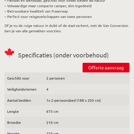
– Flexibel en wendbaar, geschikt voor zowel steden als natuur
– Volwaardige maar compacte camper, slim ingedeeld
– Betrouwbare kwaliteit van Fraserway
– Perfect voor reisgezelschappen van twee personen
Of je nu de ruige natuur in duikt of de stad verkent, met de Van Conversion
ben je van alle gemakken voorzien.
Specificaties (onder voorbehoud)
Offerte aanvraag
Geschikt voor
2 personen
Veiligheidsriemen
4
Aantal bedden
1x 2-persoonsbed (188 x 203 cm)
Lengte
673 cm
Breedte
210 cm
Hoogte
274 cm