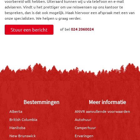
voorbereid wilt hebben. Uiteraard kunnen wij u via telefoon en e-mail
adviseren. Vindt u het prettiger om uw reiswensen op ons kantoor te
bespreken, dan is dat ook mogelijk. Maak hiervoor een afspraak met een van
onze specialisten. We helpen u graag verder.
Stuur een bericht
of bel
024 2060024
Bestemmingen
Meer informatie
Alberta
ANVR aanvullende voorwaarden
British Columbia
Autohuur
Manitoba
Camperhuur
New Brunswick
Ervaringen