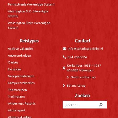
Pennsylvania (Verenigde Staten)
Washington D.C. (Verenigde
Staten)
Washington State (Verenigde
Staten)
Reistypes
Contact
Actieve vakanties
info@canadaspecialist.nl
Autorondreizen
024 2060024
Cruises
Kerkenbos 1033 – 1037
Excursies
6546BB Nijmegen
Groepsrondreizen
Neem contact op
Kampeervakanties
Bel me terug
Themareizen
Zoeken
Treinreizen
Wilderness Resorts
Wintersport
Wintervakanties