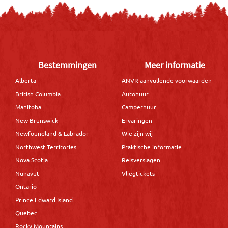
Bestemmingen
Meer informatie
Alberta
ANVR aanvullende voorwaarden
British Columbia
Autohuur
Manitoba
Camperhuur
New Brunswick
Ervaringen
Newfoundland & Labrador
Wie zijn wij
Northwest Territories
Praktische informatie
Nova Scotia
Reisverslagen
Nunavut
Vliegtickets
Ontario
Prince Edward Island
Quebec
Rocky Mountains