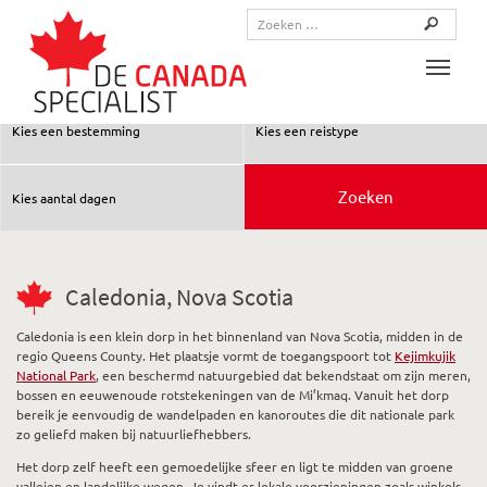
Toggle
Caledonia, Nova Scotia
Caledonia is een klein dorp in het binnenland van Nova Scotia, midden in de
regio Queens County. Het plaatsje vormt de toegangspoort tot
Kejimkujik
National Park
, een beschermd natuurgebied dat bekendstaat om zijn meren,
bossen en eeuwenoude rotstekeningen van de Mi’kmaq. Vanuit het dorp
bereik je eenvoudig de wandelpaden en kanoroutes die dit nationale park
zo geliefd maken bij natuurliefhebbers.
Het dorp zelf heeft een gemoedelijke sfeer en ligt te midden van groene
valleien en landelijke wegen. Je vindt er lokale voorzieningen zoals winkels