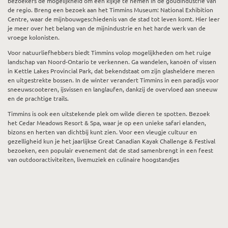
bezoekers de mogelijkheid om een kijkje te nemen in de goudindustrie van
de regio. Breng een bezoek aan het Timmins Museum: National Exhibition
Centre, waar de mijnbouwgeschiedenis van de stad tot leven komt. Hier leer
je meer over het belang van de mijnindustrie en het harde werk van de
vroege kolonisten.
Voor natuurliefhebbers biedt Timmins volop mogelijkheden om het ruige
landschap van Noord-Ontario te verkennen. Ga wandelen, kanoën of vissen
in Kettle Lakes Provincial Park, dat bekendstaat om zijn glasheldere meren
en uitgestrekte bossen. In de winter verandert Timmins in een paradijs voor
sneeuwscooteren, ijsvissen en langlaufen, dankzij de overvloed aan sneeuw
en de prachtige trails.
Timmins is ook een uitstekende plek om wilde dieren te spotten. Bezoek
het Cedar Meadows Resort & Spa, waar je op een unieke safari elanden,
bizons en herten van dichtbij kunt zien. Voor een vleugje cultuur en
gezelligheid kun je het jaarlijkse Great Canadian Kayak Challenge & Festival
bezoeken, een populair evenement dat de stad samenbrengt in een feest
van outdooractiviteiten, livemuziek en culinaire hoogstandjes