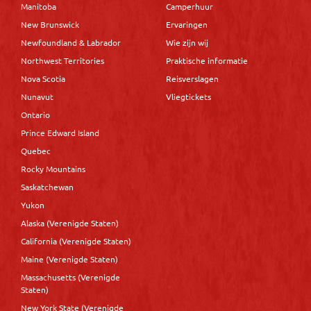
Manitoba
Camperhuur
New Brunswick
Ervaringen
Newfoundland & Labrador
Wie zijn wij
Northwest Territories
Praktische informatie
Nova Scotia
Reisverslagen
Nunavut
Vliegtickets
Ontario
Prince Edward Island
Quebec
Rocky Mountains
Saskatchewan
Yukon
Alaska (Verenigde Staten)
California (Verenigde Staten)
Maine (Verenigde Staten)
Massachusetts (Verenigde
Staten)
New York State (Verenigde