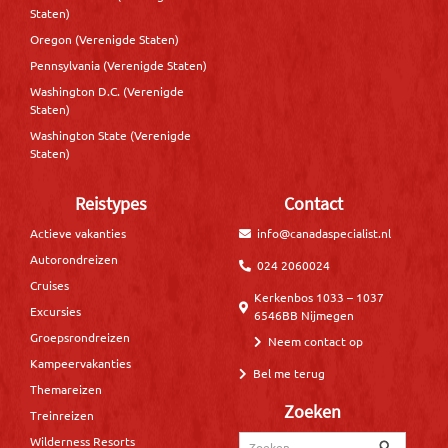
Staten)
Oregon (Verenigde Staten)
Pennsylvania (Verenigde Staten)
Washington D.C. (Verenigde
Staten)
Washington State (Verenigde
Staten)
Reistypes
Contact
Actieve vakanties
info@canadaspecialist.nl
Autorondreizen
024 2060024
Cruises
Kerkenbos 1033 – 1037
Excursies
6546BB Nijmegen
Groepsrondreizen
Neem contact op
Kampeervakanties
Bel me terug
Themareizen
Zoeken
Treinreizen
Wilderness Resorts