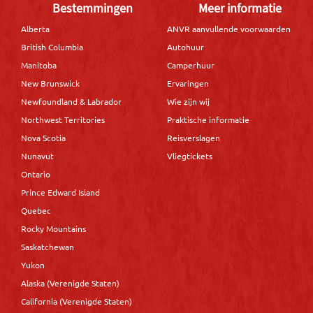
Bestemmingen
Meer informatie
Alberta
ANVR aanvullende voorwaarden
British Columbia
Autohuur
Manitoba
Camperhuur
New Brunswick
Ervaringen
Newfoundland & Labrador
Wie zijn wij
Northwest Territories
Praktische informatie
Nova Scotia
Reisverslagen
Nunavut
Vliegtickets
Ontario
Prince Edward Island
Quebec
Rocky Mountains
Saskatchewan
Yukon
Alaska (Verenigde Staten)
California (Verenigde Staten)