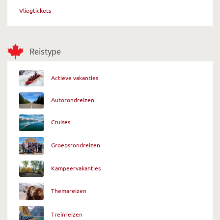
Vliegtickets
Reistype
Actieve vakanties
Autorondreizen
Cruises
Groepsrondreizen
Kampeervakanties
Themareizen
Treinreizen