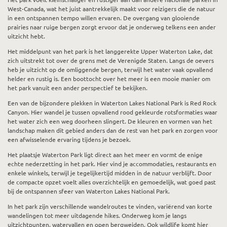
West-Canada, wat het juist aantrekkelijk maakt voor reizigers die de natuur
in een ontspannen tempo willen ervaren. De overgang van glooiende
prairies naar ruige bergen zorgt ervoor dat je onderweg telkens een ander
uitzicht hebt.
Het middelpunt van het park is het langgerekte Upper Waterton Lake, dat
zich uitstrekt tot over de grens met de Verenigde Staten. Langs de oevers
heb je uitzicht op de omliggende bergen, terwijl het water vaak opvallend
helder en rustig is. Een boottocht over het meer is een mooie manier om
het park vanuit een ander perspectief te bekijken.
Een van de bijzondere plekken in Waterton Lakes National Park is Red Rock
Canyon. Hier wandel je tussen opvallend rood gekleurde rotsformaties waar
het water zich een weg doorheen slingert. De kleuren en vormen van het
landschap maken dit gebied anders dan de rest van het park en zorgen voor
een afwisselende ervaring tijdens je bezoek.
Het plaatsje Waterton Park ligt direct aan het meer en vormt de enige
echte nederzetting in het park. Hier vind je accommodaties, restaurants en
enkele winkels, terwijl je tegelijkertijd midden in de natuur verblijft. Door
de compacte opzet voelt alles overzichtelijk en gemoedelijk, wat goed past
bij de ontspannen sfeer van Waterton Lakes National Park.
In het park zijn verschillende wandelroutes te vinden, variërend van korte
wandelingen tot meer uitdagende hikes. Onderweg kom je langs
uitzichtpunten, watervallen en open bergweiden. Ook wildlife komt hier