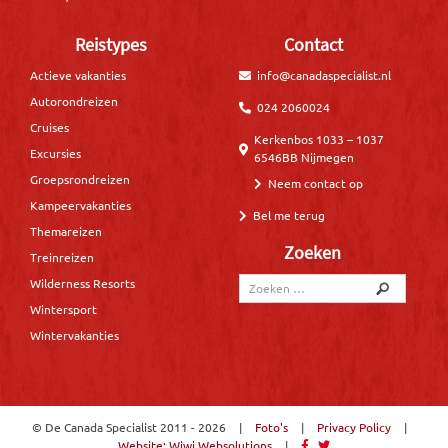
Reistypes
Contact
Actieve vakanties
info@canadaspecialist.nl
Autorondreizen
024 2060024
Cruises
Kerkenbos 1033 – 1037
Excursies
6546BB Nijmegen
Groepsrondreizen
Neem contact op
Kampeervakanties
Bel me terug
Themareizen
Zoeken
Treinreizen
Wilderness Resorts
Wintersport
Wintervakanties
© De Canada Specialist
2011 - 2026
|
Foto's
|
Privacy Policy
|
Website: Wiwi Websolutions
|