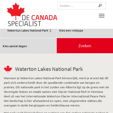
Toggle
Waterton Lakes National Park
Wanneer je Waterton Lakes National Park binnenrijdt, merk je al snel dat dit
park zich onderscheidt door de opvallende combinatie van bergen en
prairies. Dit nationale park in het zuiden van Alberta ligt op de grens met de
Verenigde Staten en maakt samen met Glacier National Park in Montana
deel uit van het internationale Waterton-Glacier International Peace Park.
Het landschap is hier afwisselend en open, met uitgestrekte vlaktes die
overgaan in steile bergtoppen en helderblauwe meren.
Het park voelt kleinschaliger en rustiger aan dan andere nationale parken in