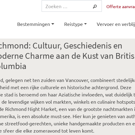
Offerte aanvr
Bestemmingen
Reistype
Vervoer en verblij
chmond: Cultuur, Geschiedenis en
derne Charme aan de Kust van Briti
lumbia
, gelegen net ten zuiden van Vancouver, combineert stedelijk
heid met een rijke culturele en historische achtergrond. Deze
e stad is beroemd om haar Aziatische invloeden, wat duidelijk 
in de levendige wijken vol markten, winkels en culinaire hotspot
e Richmond Night Market, een van de grootste nachtmarkten 
erika, is een absolute must-see. Hier kun je genieten van aut
che streetfood-gerechten, unieke handgemaakte producten en 
ke sfeer die elke zomeravond tot leven komt.