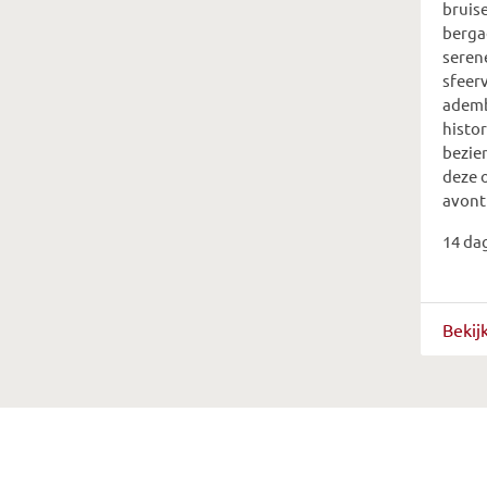
bruis
berga
serene
sfeerv
ademb
histor
bezie
deze o
avont
14 da
Bekij