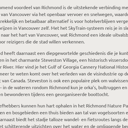
omend voordeel van Richmond is de uitstekende verbinding me
 van Vancouver via het openbaar vervoer en snelwegen, waard
rekkelijk en betaalbaar alternatief is voor hotelverblijven verg
rijzen in Vancouver zelf. Met het SkyTrain-systeem reis je in sl
naar het hart van Vancouver, wat Richmond een ideale uitvalsb
or reizigers die de stad willen verkennen.
 heeft daarnaast een diepgewortelde geschiedenis die je kun
n in het charmante Steveston Village, een historisch vissersdo
r River. Hier vind je het Gulf of Georgia Cannery National Histor
meer te weten komt over het verleden van de visindustrie op d
 van Canada. Steveston is ook een populaire plek om walvissen
– in de wateren rondom Richmond kun je orka’s, bultruggen en
en bewonderen tijdens een georganiseerde boottocht.
efhebbers kunnen hun hart ophalen in het Richmond Nature Pa
n en bosgebieden een thuis bieden aan tal van vogelsoorten e
aarnaast biedt het stadje talloze wandel- en fietsroutes langs de
et schitterende uitzichten over het water en de omliggende be