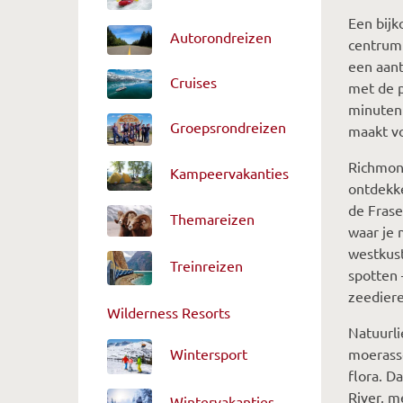
Een bijk
Autorondreizen
centrum
een aant
Cruises
met de p
minuten 
Groepsrondreizen
maakt vo
Richmond
Kampeervakanties
ontdekke
de Frase
Themareizen
waar je 
westkust
Treinreizen
spotten 
zeedier
Wilderness Resorts
Natuurli
moerasse
Wintersport
flora. D
River, m
Wintervakanties