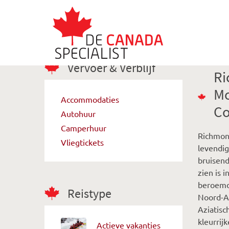
Vervoer & Verblijf
Ri
Mo
Accommodaties
Co
Autohuur
Camperhuur
Richmond
Vliegtickets
levendig
bruisend
zien is 
beroemd
Reistype
Noord-Am
Aziatis
kleurrij
Actieve vakanties