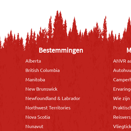
Bestemmingen
M
Alberta
ANVR aa
British Columbia
Autohuu
Manitoba
Camper
New Brunswick
Ervarin
Newfoundland & Labrador
Wie zijn 
Northwest Territories
Praktisc
Nova Scotia
Reisvers
Nunavut
Vliegtic