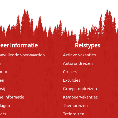
eer informatie
Reistypes
nvullende voorwaarden
Actieve vakanties
r
Autorondreizen
huur
Cruises
gen
Excursies
wij
Groepsrondreizen
he informatie
Kampeervakanties
lagen
Themareizen
kets
Treinreizen