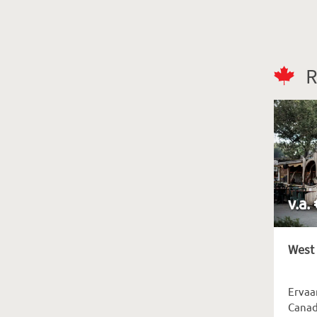
R
v.a.
West 
Ervaa
Canad