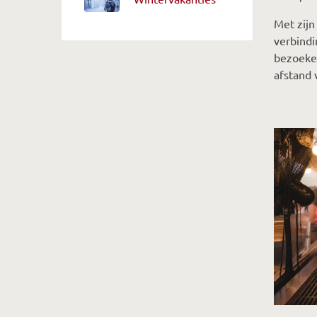
Met zijn
verbind
bezoeker
afstand 