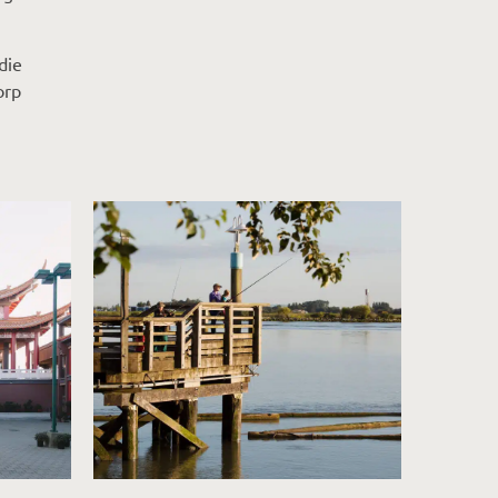
die
orp