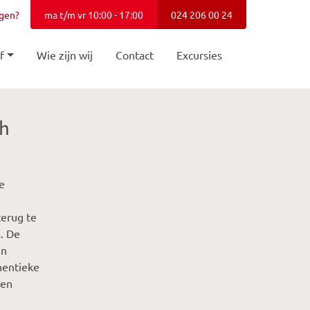
agen?
ma t/m vr 10:00 - 17:00
024 206 00 24
f
Wie zijn wij
Contact
Excursies
sh
e
terug te
s. De
in
hentieke
een