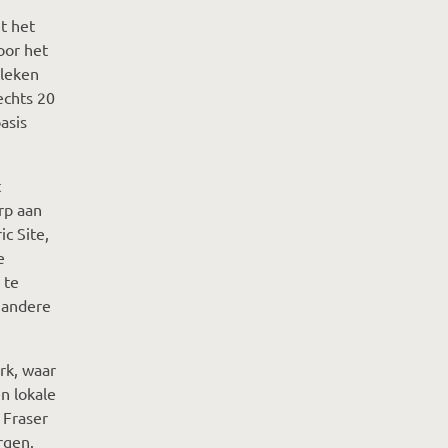
t het
oor het
eleken
echts 20
asis
t
rp aan
ic Site,
e
 te
 andere
rk, waar
n lokale
 Fraser
rgen.