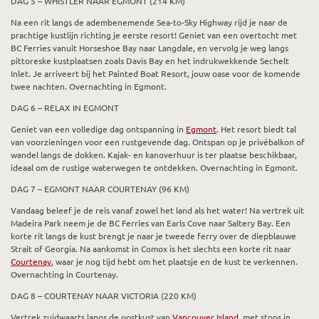
DAG 5 – WHISTLER NAAR EGMONT (214 KM)
Na een rit langs de adembenemende Sea-to-Sky Highway rijd je naar de
prachtige kustlijn richting je eerste resort! Geniet van een overtocht met
BC Ferries vanuit Horseshoe Bay naar Langdale, en vervolg je weg langs
pittoreske kustplaatsen zoals Davis Bay en het indrukwekkende Sechelt
Inlet. Je arriveert bij het Painted Boat Resort, jouw oase voor de komende
twee nachten. Overnachting in Egmont.
DAG 6 – RELAX IN EGMONT
Geniet van een volledige dag ontspanning in
Egmont
. Het resort biedt tal
van voorzieningen voor een rustgevende dag. Ontspan op je privébalkon of
wandel langs de dokken. Kajak- en kanoverhuur is ter plaatse beschikbaar,
ideaal om de rustige waterwegen te ontdekken. Overnachting in Egmont.
DAG 7 – EGMONT NAAR COURTENAY (96 KM)
Vandaag beleef je de reis vanaf zowel het land als het water! Na vertrek uit
Madeira Park neem je de BC Ferries van Earls Cove naar Saltery Bay. Een
korte rit langs de kust brengt je naar je tweede ferry over de diepblauwe
Strait of Georgia. Na aankomst in Comox is het slechts een korte rit naar
Courtenay
, waar je nog tijd hebt om het plaatsje en de kust te verkennen.
Overnachting in Courtenay.
DAG 8 – COURTENAY NAAR VICTORIA (220 KM)
Vertrek zuidwaarts langs de oostkust van
Vancouver Island
, met stops in