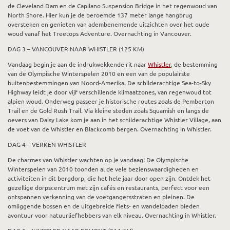
de Cleveland Dam en de Capilano Suspension Bridge in het regenwoud van
North Shore. Hier kun je de beroemde 137 meter lange hangbrug
oversteken en genieten van adembenemende uitzichten over het oude
woud vanaf het Treetops Adventure. Overnachting in Vancouver.
DAG 3 – VANCOUVER NAAR WHISTLER (125 KM)
Vandaag begin je aan de indrukwekkende rit naar
Whistler
, de bestemming
van de Olympische Winterspelen 2010 en een van de populairste
buitenbestemmingen van Noord-Amerika. De schilderachtige Sea-to-Sky
Highway leidt je door vijf verschillende klimaatzones, van regenwoud tot
alpien woud. Onderweg passeer je historische routes zoals de Pemberton
Trail en de Gold Rush Trail. Via kleine steden zoals Squamish en langs de
oevers van Daisy Lake kom je aan in het schilderachtige Whistler Village, aan
de voet van de Whistler en Blackcomb bergen. Overnachting in Whistler.
DAG 4 – VERKEN WHISTLER
De charmes van Whistler wachten op je vandaag! De Olympische
Winterspelen van 2010 toonden al de vele bezienswaardigheden en
activiteiten in dit bergdorp, die het hele jaar door open zijn. Ontdek het
gezellige dorpscentrum met zijn cafés en restaurants, perfect voor een
ontspannen verkenning van de voetgangersstraten en pleinen. De
omliggende bossen en de uitgebreide fiets- en wandelpaden bieden
avontuur voor natuurliefhebbers van elk niveau. Overnachting in Whistler.