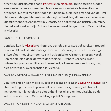
prachtige kustplaatsjes zoals
Parksville
en
Nanaimo
. Beide steden bieden
een ideale pauze voor een lunch en een kans om lokale lekkernijen te
proberen. De muurschilderingen in Chemainus, die het erfgoed van de First
Nations en de geschiedenis van de regio afbeelden, zijn een aanrader voor
kunstliefhebbers. Aankomst in Victoria, de hoofdstad van British Columbia,
die bekend staat om zijn Britse charme en weelderige tuinen. Overnachting
in Victoria.
DAG 9 – BELEEF VICTORIA
Vandaag kun je
Victoria
verkennen, een elegante stad vol karakter. Bezoek
Beacon Hill Park, de Art Gallery of Greater Victoria, of proef een vleugje
Britse sfeer met afternoon tea in het iconische Fairmont Empress Hotel.
Een rondleiding door de wereldberoemde Butchart Gardens, waar
duizenden planten schitteren in weelderige kleuren en structuren, mag
niet ontbreken. Overnachting in Victoria.
DAG 10 – VICTORIA NAAR SALT SPRING ISLAND (52 KM + FERRY)
Een korte rit en een mooie overtocht brengen je naar
Salt Spring Island
, een
charmante gemeenschap waar alles net wat rustiger aan gaat. Na het
inchecken kun je op eigen gelegenheid het eiland en het uitzicht op de
wateren verkennen. Overnachting op Salt Spring Island.
DAG 11 – ONTSPANNING OP SALT SPRING ISLAND
Vraag bij de receptie van je hotel naar activiteiten zoals fietsen, kanoën, of