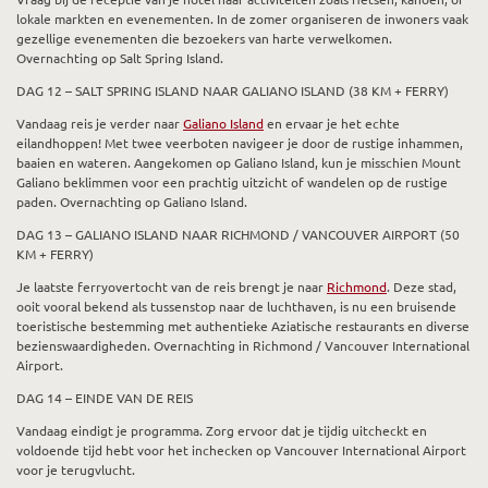
lokale markten en evenementen. In de zomer organiseren de inwoners vaak
gezellige evenementen die bezoekers van harte verwelkomen.
Overnachting op Salt Spring Island.
DAG 12 – SALT SPRING ISLAND NAAR GALIANO ISLAND (38 KM + FERRY)
Vandaag reis je verder naar
Galiano Island
en ervaar je het echte
eilandhoppen! Met twee veerboten navigeer je door de rustige inhammen,
baaien en wateren. Aangekomen op Galiano Island, kun je misschien Mount
Galiano beklimmen voor een prachtig uitzicht of wandelen op de rustige
paden. Overnachting op Galiano Island.
DAG 13 – GALIANO ISLAND NAAR RICHMOND / VANCOUVER AIRPORT (50
KM + FERRY)
Je laatste ferryovertocht van de reis brengt je naar
Richmond
. Deze stad,
ooit vooral bekend als tussenstop naar de luchthaven, is nu een bruisende
toeristische bestemming met authentieke Aziatische restaurants en diverse
bezienswaardigheden. Overnachting in Richmond / Vancouver International
Airport.
DAG 14 – EINDE VAN DE REIS
Vandaag eindigt je programma. Zorg ervoor dat je tijdig uitcheckt en
voldoende tijd hebt voor het inchecken op Vancouver International Airport
voor je terugvlucht.